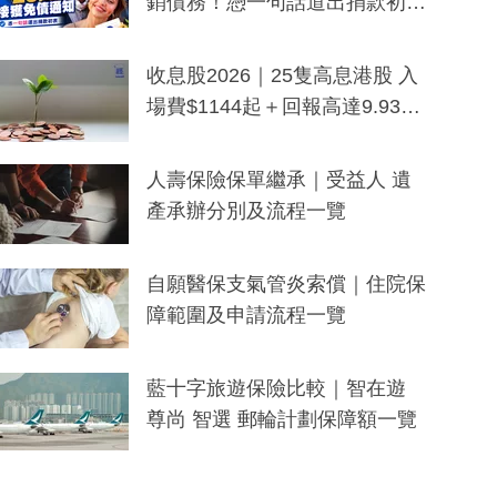
銷債務！憑一句話道出捐款初
衷：加州26萬人接獲免債通知、
一度被誤當詐騙手段
收息股2026｜25隻高息港股 入
場費$1144起＋回報高達9.93
厘！持續更新
人壽保險保單繼承｜受益人 遺
產承辦分別及流程一覽
自願醫保支氣管炎索償｜住院保
障範圍及申請流程一覽
藍十字旅遊保險比較｜智在遊
尊尚 智選 郵輪計劃保障額一覽