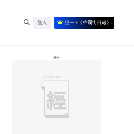
登入
經一 x《華爾街日報》
廣告