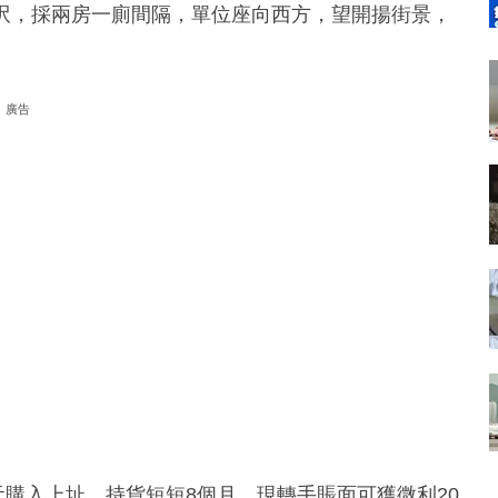
平方呎，採兩房一廁間隔，單位座向西方，望開揚街景，
廣告
元購入上址，持貨短短8個月，現轉手賬面可獲微利20