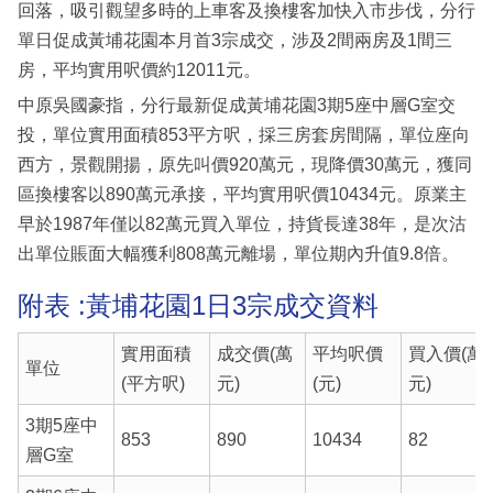
回落，吸引觀望多時的上車客及換樓客加快入市步伐，分行
單日促成黃埔花園本月首3宗成交，涉及2間兩房及1間三
房，平均實用呎價約12011元。
中原吳國豪指，分行最新促成黃埔花園3期5座中層G室交
投，單位實用面積853平方呎，採三房套房間隔，單位座向
西方，景觀開揚，原先叫價920萬元，現降價30萬元，獲同
區換樓客以890萬元承接，平均實用呎價10434元。原業主
早於1987年僅以82萬元買入單位，持貨長達38年，是次沽
出單位賬面大幅獲利808萬元離場，單位期內升值9.8倍。
附表 :黃埔花園1日3宗成交資料
實用面積
成交價(萬
平均呎價
買入價(萬
單位
(平方呎)
元)
(元)
元)
3期5座中
853
890
10434
82
層G室