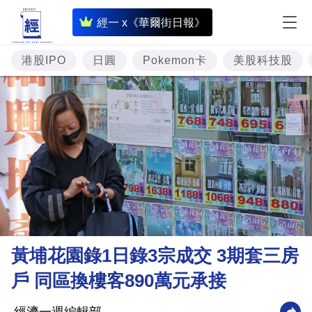
即
經一 x《華爾街日報》
時
財
港股IPO
日圓
Pokemon卡
美股科技股
經
專
題
投
資
樓
市
理
黃埔花園錄1日錄3宗成交 3期套三房
財
戶 同區換樓客890萬元承接
商
業