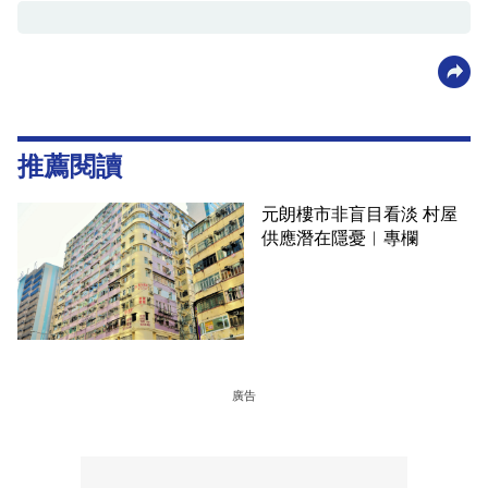
推薦閱讀
元朗樓市非盲目看淡 村屋
供應潛在隱憂︳專欄
廣告