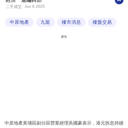
經濟一週編輯部
Jun 6 2025
二手成交
科
技
中原地產
九龍
樓市消息
樓盤交易
職
場
廣告
生
活
時
事
專
欄
訂
閱
專
中原地產黃埔區副分區營業經理吳國豪表示，港元拆息持續
區