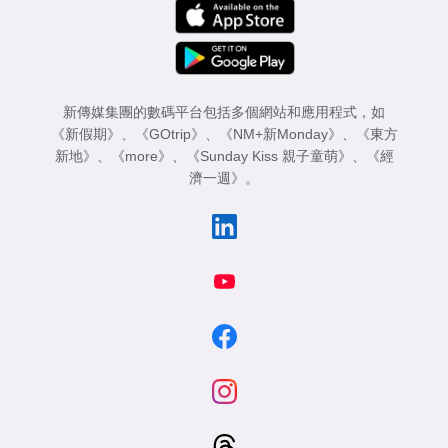
新傳媒集團的數碼平台包括多個網站和應用程式，如
《新假期》
、
《GOtrip》
、
《NM+新Monday》
、
《東方
新地》
、
《more》
、
《Sunday Kiss 親子童萌》
、
《經
濟一週》
。