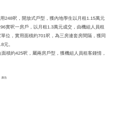
K室，實用248呎，開放式戶型，獲內地學生以月租1.15萬元
296實呎一房戶，以月租1.3萬元成交，由機組人員租
1室單位，實用面積約701呎，為三房連套房間隔，獲同
.8元。
E室，單位面積約425呎，屬兩房戶型，獲機組人員租客鍾情，
廣告