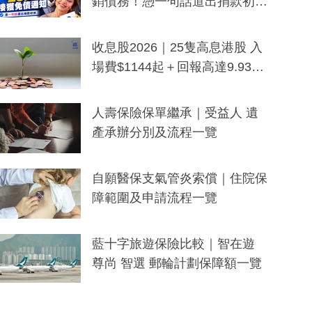
銷債務！憑一句話道出捐款初
衷：加州26萬人接獲免債通知、
一度被誤當詐騙手段
收息股2026｜25隻高息港股 入
場費$1144起＋回報高達9.93
厘！持續更新
人壽保險保單繼承｜受益人 遺
產承辦分別及流程一覽
自願醫保支氣管炎索償｜住院保
障範圍及申請流程一覽
藍十字旅遊保險比較｜智在遊
尊尚 智選 郵輪計劃保障額一覽