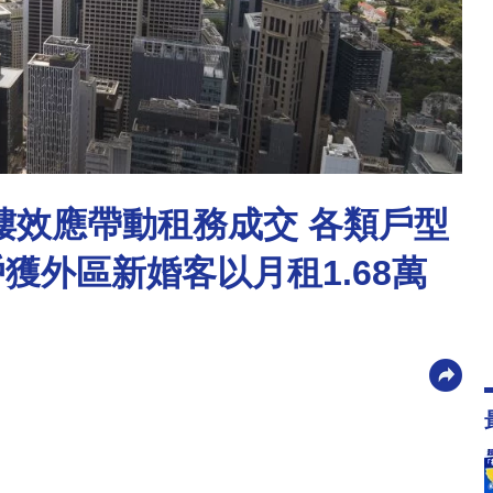
期收樓效應帶動租務成交 各類戶型
戶獲外區新婚客以月租1.68萬