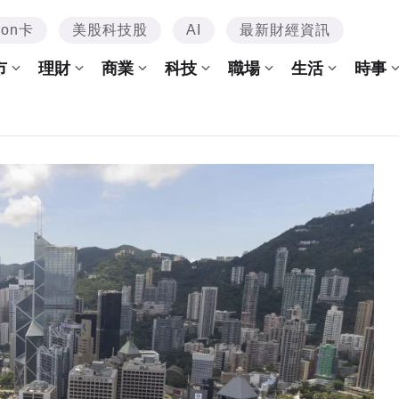
mon卡
美股科技股
AI
最新財經資訊
市
理財
商業
科技
職場
生活
時事