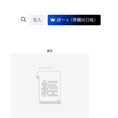
登入
經一 x《華爾街日報》
廣告