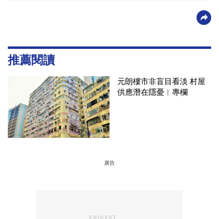
推薦閱讀
元朗樓市非盲目看淡 村屋
供應潛在隱憂︳專欄
廣告