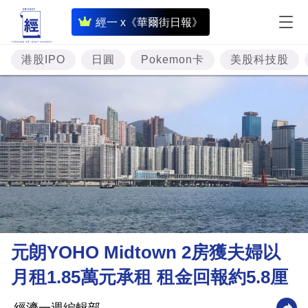
即
經一 x《華爾街日報》
時
財
港股IPO
日圓
Pokemon卡
美股科技股
經
專
題
投
資
樓
市
理
元朗YOHO Midtown 2房獲夫婦以
財
月租1.85萬元承租 租金回報約5.8厘
商
業