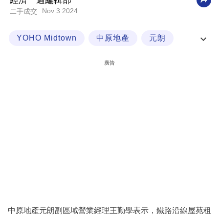
經濟一週編輯部
Nov 3 2024
二手成交
科
技
YOHO Midtown
中原地產
元朗
職
新界
場
廣告
生
活
時
事
專
欄
訂
閱
專
中原地產元朗副區域營業經理王勤學表示，鐵路沿線屋苑租
區