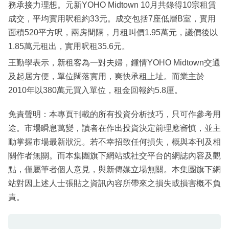
務承接力理想。元新YOHO Midtown 10月共錄得10宗租賃
成交，平均實用呎租約33元。成交包括7座低層B室，實用
面積520平方呎，兩房間隔，月租叫價1.95萬元，議價後以
1.85萬元租出，實用呎租35.6元。
王勤學表示，新租客為一對夫婦，鍾情YOHO Midtown交通
及起居方便，單位闊落實用，爽快承租上址。而業主於
2010年以380萬元買入單位，租金回報約5.8厘。
免責聲明：本專頁刊載的所有投資分析技巧，只可作參考用
途。市場瞬息萬變，讀者在作出投資決定前理應審慎，並主
動掌握市場最新狀況。若不幸招致任何損失，概與本刊及相
關作者無關。而本集團旗下網站或社交平台的網誌內容及觀
點，僅屬筆者個人意見，與新傳媒立場無關。本集團旗下網
站對因上述人士張貼之資訊內容所帶來之損失或損害概不負
責。