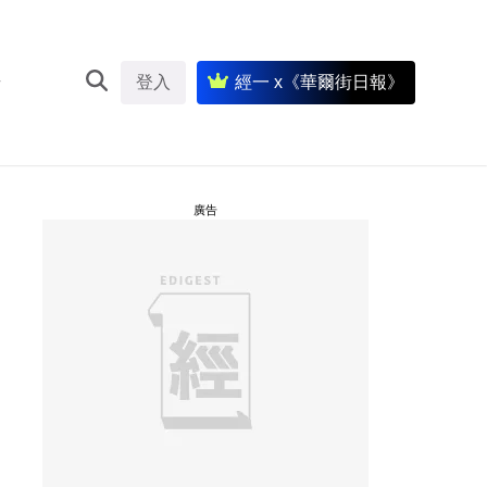
登入
經一 x《華爾街日報》
廣告