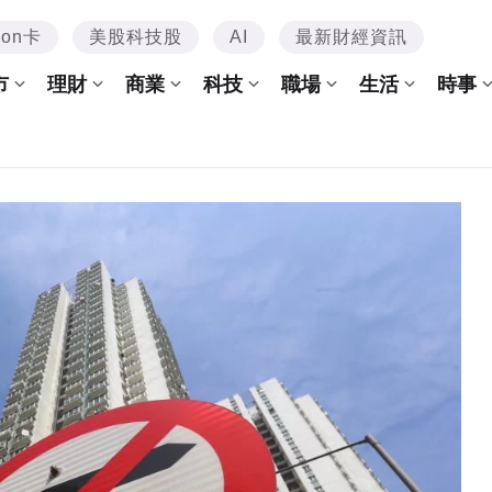
mon卡
美股科技股
AI
最新財經資訊
市
理財
商業
科技
職場
生活
時事