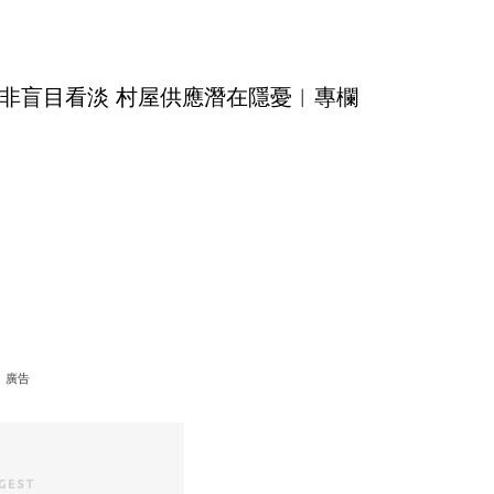
非盲目看淡 村屋供應潛在隱憂︳專欄
廣告