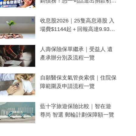
銷債務！憑一句話道出捐款初
衷：加州26萬人接獲免債通知、
一度被誤當詐騙手段
收息股2026｜25隻高息港股 入
場費$1144起＋回報高達9.93
厘！持續更新
人壽保險保單繼承｜受益人 遺
產承辦分別及流程一覽
自願醫保支氣管炎索償｜住院保
障範圍及申請流程一覽
藍十字旅遊保險比較｜智在遊
尊尚 智選 郵輪計劃保障額一覽