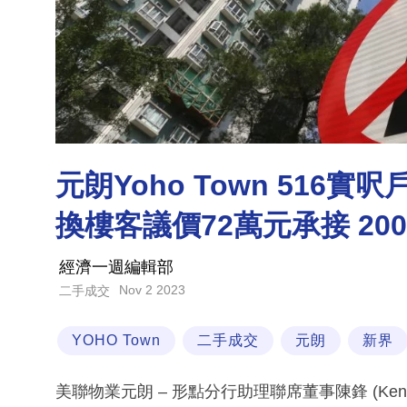
元朗Yoho Town 516
換樓客議價72萬元承接 20
經濟一週編輯部
Nov 2 2023
二手成交
YOHO Town
二手成交
元朗
新界
美聯物業元朗 – 形點分行助理聯席董事陳鋒 (Ken