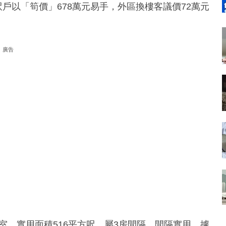
6實呎戶以「筍價」678萬元易手，外區換樓客議價72萬元
廣告
層A室，實用面積516平方呎，屬3房間隔，間隔實用。據