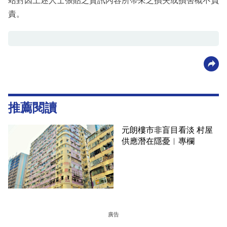
站對因上述人士張貼之資訊內容所帶來之損失或損害概不負
責。
推薦閱讀
元朗樓市非盲目看淡 村屋
供應潛在隱憂︳專欄
廣告