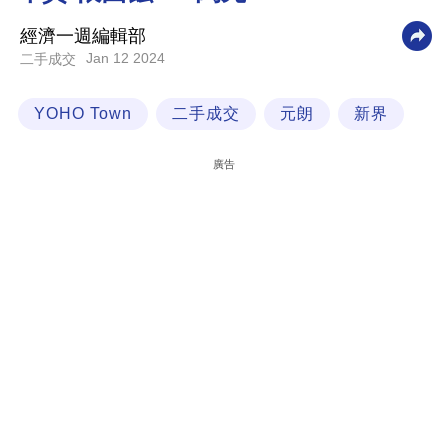
科
經濟一週編輯部
技
Jan 12 2024
二手成交
職
YOHO Town
二手成交
元朗
新界
場
生
廣告
活
時
事
專
欄
訂
閱
專
區