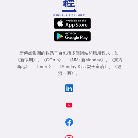
新傳媒集團的數碼平台包括多個網站和應用程式，如
《新假期》
、
《GOtrip》
、
《NM+新Monday》
、
《東方
新地》
、
《more》
、
《Sunday Kiss 親子童萌》
、
《經
濟一週》
。