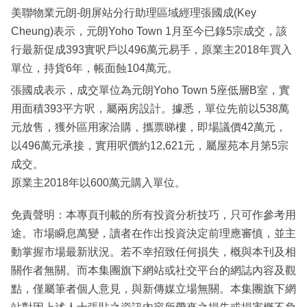
美聯物業元朗-朗屏站分行助理區域經理張國成(Key
Cheung)表示，元朗Yoho Town 1月至今已錄5宗成交，該
行最新促成393實呎戶以496萬元易手，原業主2018年買入
單位，持貨6年，帳面蝕104萬元。
張國成表示，成交單位為元朗Yoho Town 5座低層B室，實
用面積393平方呎，屬兩房設計。據悉，單位先前以538萬
元放售，獲外區用家洽購，攜票睇樓，即場議價42萬元，
以496萬元承接，實用呎價約12,621元，屬屋苑本月第5宗
成交。
原業主2018年以600萬元購入單位。
免責聲明：本專頁刊載的所有投資分析技巧，只可作參考用
途。市場瞬息萬變，讀者在作出投資決定前理應審慎，並主
動掌握市場最新狀況。若不幸招致任何損失，概與本刊及相
關作者無關。而本集團旗下網站或社交平台的網誌內容及觀
點，僅屬筆者個人意見，與新傳媒立場無關。本集團旗下網