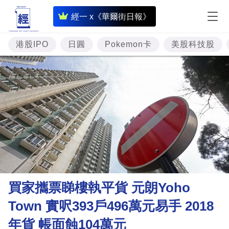
即
經一 x《華爾街日報》
時
財
港股IPO
日圓
Pokemon卡
美股科技股
經
專
題
投
資
樓
市
理
買家攜票睇樓執平貨 元朗Yoho
財
Town 實呎393戶496萬元易手 2018
商
年貨 帳面蝕104萬元
業