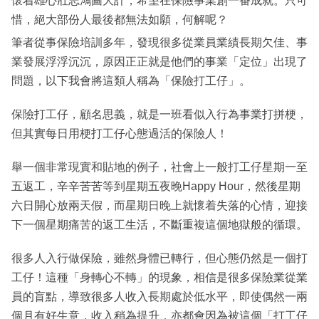
懷着雄心壯志鴻圖大計，希望在保險事業創一番成就。只可
惜，絕大部份人最後都無法如願，何解呢？
筆者從事保險培訓多年，發現很多從業員業績長期欠佳、事
業發展浮浮沉沉，原因正正就是他們的事業「定位」出現了
問題，以下我會將這類人稱為「保險打工仔」。
保險打工仔，顧名思義，就是一班看似入行為事業打拼梗，
但其實每日用梗打工仔心態過活的保險人！
舉一個非常現實和貼地的例子，社會上一般打工仔星期一至
五返工，辛辛苦苦等到星期五夜晚Happy Hour，然後星期
六日開心放兩天假，而星期日晚上就懷着失落的心情，迎接
下一個星期痛苦的返工生活，不斷重複這個地獄般的循環。
很多人入行做保險，雖然身體已轉行，但心態仍然是一個打
工仔！這種「身轉心不轉」的現象，相信是很多保險業從業
員的盲點，導致很多人收入長期處於低水平，即使偶然一兩
個月有好生意，收入稍為提升，亦都會因為被這個「打工仔