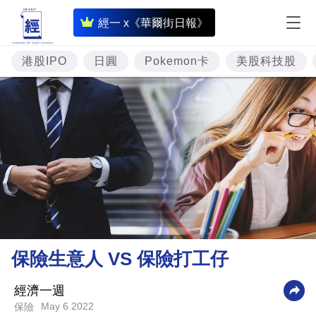
即
經一 x《華爾街日報》
時
財
港股IPO
日圓
Pokemon卡
美股科技股
經
專
題
投
資
樓
市
理
保險生意人 VS 保險打工仔
財
商
經濟一週
May 6 2022
保險
業