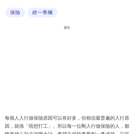
科
保險
經一專欄
技
職
廣告
場
生
活
時
事
專
欄
訂
閱
每個人入行做保險原因可以有好多，但相信最普遍的入行原
專
因，就係「唔想打工」。所以每一位剛入行做保險的人，都
區