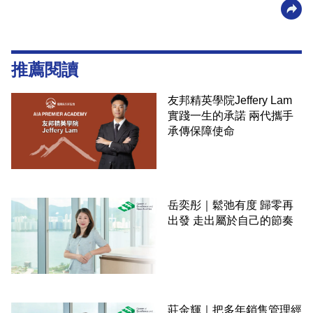
推薦閱讀
友邦精英學院Jeffery Lam
實踐一生的承諾 兩代攜手
承傳保障使命
岳奕彤｜鬆弛有度 歸零再
出發 走出屬於自己的節奏
莊金輝｜把多年銷售管理經