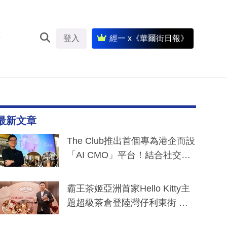
登入
經一 x《華爾街日報》
最新文章
The Club推出首個專為港企而設
「AI CMO」平台！結合社交聆
聽與廣東話大模型 助中小企數
分鐘生成「貼地」宣傳短片
霸王茶姬亞洲首家Hello Kitty主
題超級茶倉登陸灣仔利東街 推
出首創「伯爵紅茶色」Hello Kitt