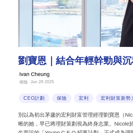
劉寶恩｜結合年輕幹勁與沉
Ivan Cheung
Jun 28 2025
保險
CEO計劃
保險
宏利
宏利財策新勢
別以為初出茅廬的宏利財富管理經理劉寶恩（Nic
晰的她，早已將理財策劃視為終身志業。Nicole於
生而設的「Young C.E.O.招募計劃」正式