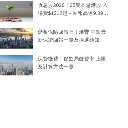
y及香港限定特調系列
收息股2026｜25隻高息港股 入
場費$1212起＋回報高達9.89
厘！持續更新
儲蓄保險回報率｜滙豐 中銀最
新保證回報一覽及揀選須知
保費徵費｜保監局徵費率 上限
及計算方法一覽