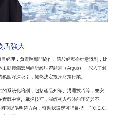
後盾強大
職項目經理，負責跨部門協作。這段經歷令她意識到，比
主動接觸宏利經銷經理翟穎霖（Argus），深入了解
的氛圍深深吸引，毅然決定投身財策行業。
供的系統化培訓，包括產品知識、溝通技巧等，並安
在實戰中逐步掌握技巧，減輕初入行時的迷茫與不
初期提供明確方向，幫助我設定可行目標；而C.E.O.