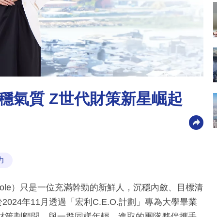
穩氣質 Z世代財策新星崛起
力
ole）只是一位充滿幹勁的新鮮人，沉穩內斂、目標清
2024年11月透過「宏利C.E.O.計劃」專為大學畢業
成為理財策劃顧問，與一群同樣年輕、進取的團隊夥伴攜手