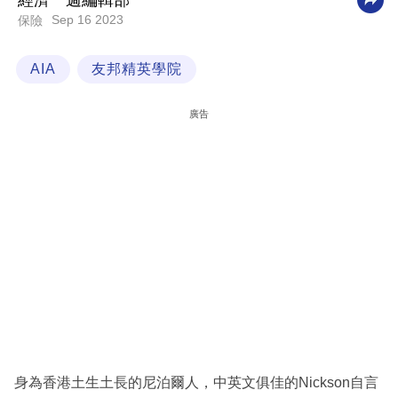
經濟一週編輯部
Sep 16 2023
保險
科
技
AIA
友邦精英學院
職
場
廣告
生
活
時
事
專
欄
訂
閱
專
身為香港土生土長的尼泊爾人，中英文俱佳的Nickson自言
區