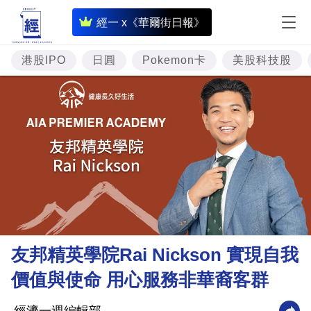
即
經一 x《華爾街日報》
時
財
港股IPO
日圓
Pokemon卡
美股科技股
經
專
題
投
資
樓
市
理
友邦精英學院Rai Nickson 實現自我
財
價值與使命 用心服務非華裔客群
商
業