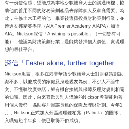
有一份使命感，望能成為本地少數族裔人士的溝通橋樑，協
助他們善用不同的財務策劃產品去保障個人及家庭需要。為
此，主修土木工程的他，畢業後選擇投身財務策劃行業，並
透過友邦精英學院（AIA Premier Academy, AIAPA）加盟
AIA。Nickson深信「Anything is possible」（一切皆有可
能），他認為財務策劃行業，是能夠發揮個人價值、實現理
想的最佳平台。
深信「Faster alone, further together」
Nickson坦言，很多在港非華語少數族裔人士對財務策劃認
識不多，以他成長的家庭及身邊親友為例，不少人不諳中
文、不懂聽說廣東話，鮮有機會接觸與保障及理財規劃相關
的知識。因此，向來喜歡與別人溝通的Nickson希望能夠善
用個人優勢，協助客戶籌謀長遠的保障及理財計劃。今年1
月，Nickson正式加入分區經理鍾柏兆（Patrick）的團隊，
入職短短半年多，便已取得不俗成績。