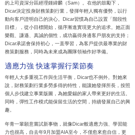
的上司資深分區經理鍾緯麟（Sam）。在他的鼓勵下，
Dicar決定投身財務策劃行業，發揮年輕人獨有優勢，以行
動向客戶證明自己的決心。Dicar習慣為自己設置「階段性
目標」，從小目標開始，循序漸進實現更大的追求。她正面
樂觀、謙遜、真誠的個性，成功贏得身邊客戶朋友的支持；
Dicar承諾會保持初心，一直學習，為客戶提供最專業的財
務策劃服務，同時為未來成為團隊領袖作好準備。
適應力強 快速掌握行業節奏
年輕人大多重視工作與生活平衡，Dicar也不例外。對她來
說，財務策劃行業多勞多得的特性，能讓她發揮所長，按照
個人步伐建立事業版圖，為她愛錫的家人帶來更好的生活。
同時，彈性工作模式能保留生活的空間，持續發展自己的興
趣。
年青一輩願意嘗試新事物，就像Dicar般適應力強、學習能
力也很高，自去年9月加盟AIA至今，不僅愈來愈自信，更