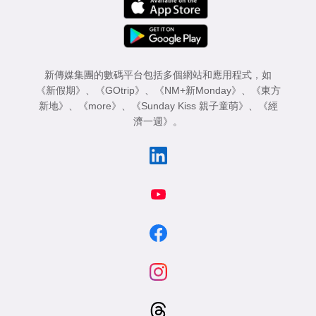
新傳媒集團的數碼平台包括多個網站和應用程式，如
《新假期》
、
《GOtrip》
、
《NM+新Monday》
、
《東方
新地》
、
《more》
、
《Sunday Kiss 親子童萌》
、
《經
濟一週》
。