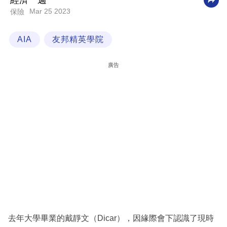
經濟一週
Mar 25 2023
保險
科
技
AIA
友邦精英學院
職
場
廣告
生
活
時
事
專
欄
訂
閱
專
去年大學畢業的戴靜文（Dicar），因緣際會下認識了現時
區