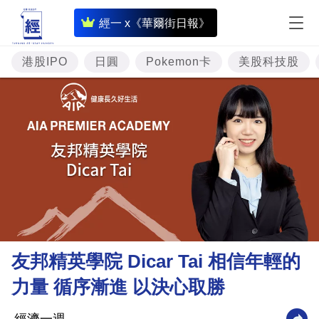
即
經一 x《華爾街日報》
時
財
港股IPO
日圓
Pokemon卡
美股科技股
經
專
題
投
資
樓
市
理
友邦精英學院 Dicar Tai 相信年輕的
財
力量 循序漸進 以決心取勝
商
業