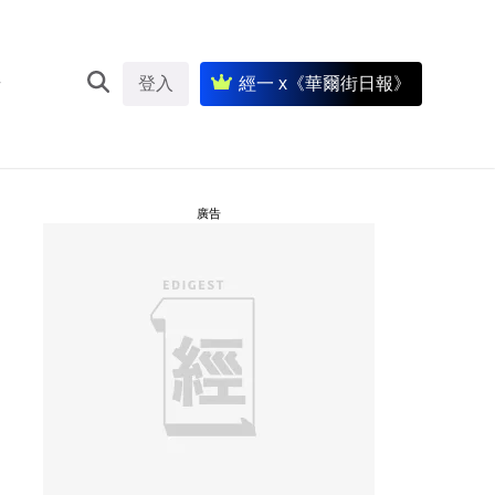
登入
經一 x《華爾街日報》
廣告