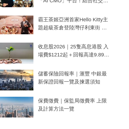
「AI CMO」平台！結合社交聆
聽與廣東話大模型 助中小企數
分鐘生成「貼地」宣傳短片
霸王茶姬亞洲首家Hello Kitty主
題超級茶倉登陸灣仔利東街 推
出首創「伯爵紅茶色」Hello Kitt
y及香港限定特調系列
收息股2026｜25隻高息港股 入
場費$1212起＋回報高達9.89
厘！持續更新
儲蓄保險回報率｜滙豐 中銀最
新保證回報一覽及揀選須知
保費徵費｜保監局徵費率 上限
及計算方法一覽