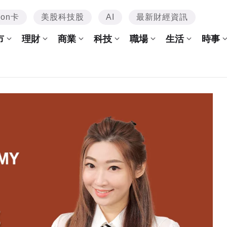
mon卡
美股科技股
AI
最新財經資訊
市
理財
商業
科技
職場
生活
時事