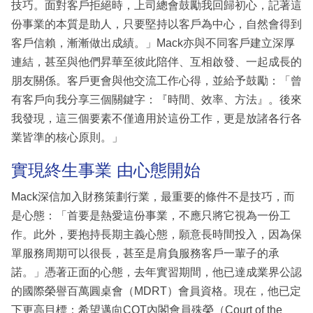
技巧。面對客戶拒絕時，上司總會鼓勵我回歸初心，記著這
份事業的本質是助人，只要堅持以客戶為中心，自然會得到
客戶信賴，漸漸做出成績。」Mack亦與不同客戶建立深厚
連結，甚至與他們昇華至彼此陪伴、互相啟發、一起成長的
朋友關係。客戶更會與他交流工作心得，並給予鼓勵：「曾
有客戶向我分享三個關鍵字：『時間、效率、方法』。後來
我發現，這三個要素不僅適用於這份工作，更是放諸各行各
業皆準的核心原則。」
實現終生事業 由心態開始
Mack深信加入財務策劃行業，最重要的條件不是技巧，而
是心態：「首要是熱愛這份事業，不應只將它視為一份工
作。此外，要抱持長期主義心態，願意長時間投入，因為保
單服務周期可以很長，甚至是肩負服務客戶一輩子的承
諾。」憑著正面的心態，去年實習期間，他已達成業界公認
的國際榮譽百萬圓桌會（MDRT）會員資格。現在，他已定
下更高目標：希望邁向COT內閣會員殊榮（Court of the