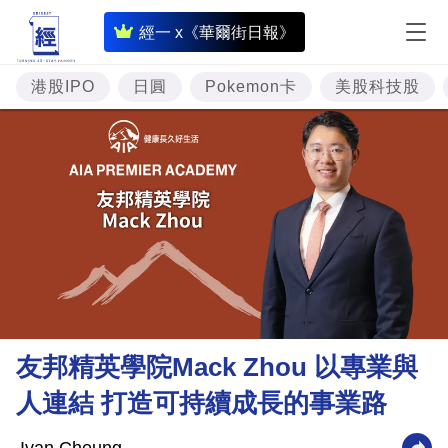
即
經一 x《華爾街日報》
時
財
港股IPO
日圓
Pokemon卡
美股科技股
經
專
題
投
資
樓
市
理
友邦精英學院Mack Zhou 以專業與
財
人連結 打造可持續成長的事業路
商
業