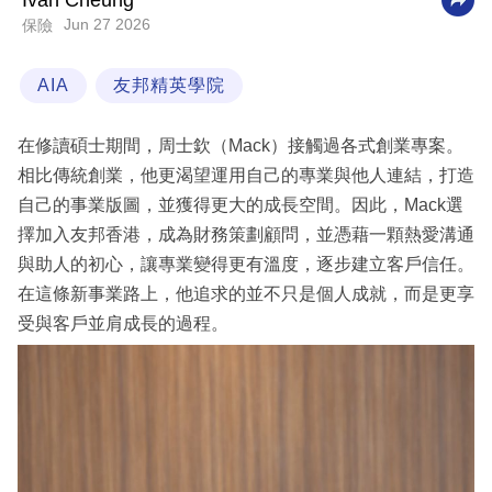
Ivan Cheung
Jun 27 2026
保險
科
技
AIA
友邦精英學院
職
場
在修讀碩士期間，周士欽（Mack）接觸過各式創業專案。
生
相比傳統創業，他更渴望運用自己的專業與他人連結，打造
活
自己的事業版圖，並獲得更大的成長空間。因此，Mack選
擇加入友邦香港，成為財務策劃顧問，並憑藉一顆熱愛溝通
時
與助人的初心，讓專業變得更有溫度，逐步建立客戶信任。
事
在這條新事業路上，他追求的並不只是個人成就，而是更享
專
受與客戶並肩成長的過程。
欄
訂
閱
專
區