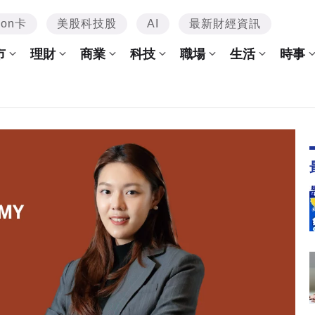
mon卡
美股科技股
AI
最新財經資訊
市
理財
商業
科技
職場
生活
時事