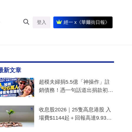
登入
經一 x《華爾街日報》
最新文章
超模夫婦捐5.5億「神操作」註
銷債務！憑一句話道出捐款初
衷：加州26萬人接獲免債通知、
一度被誤當詐騙手段
收息股2026｜25隻高息港股 入
場費$1144起＋回報高達9.93
厘！持續更新