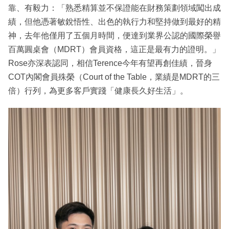
靠、有毅力：「熟悉精算並不保證能在財務策劃領域闖出成
績，但他憑著敏銳悟性、出色的執行力和堅持做到最好的精
神，去年他僅用了五個月時間，便達到業界公認的國際榮譽
百萬圓桌會（MDRT）會員資格，這正是最有力的證明。」
Rose亦深表認同，相信Terence今年有望再創佳績，晉身
COT內閣會員殊榮（Court of the Table，業績是MDRT的三
倍）行列，為更多客戶實踐「健康長久好生活」。