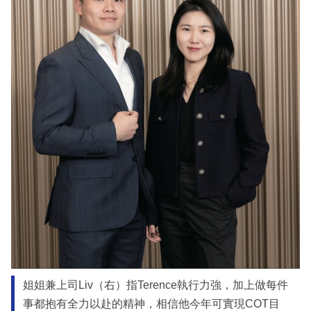
姐姐兼上司Liv（右）指Terence執行力強，加上做每件
事都抱有全力以赴的精神，相信他今年可實現COT目