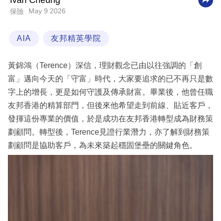
Ivan Cheung
May 9 2026
保險
科
技
AIA
友邦精英學院
職
場
黃錦鴻（Terence）深信，理財觀念已由以往強調的「創
生
富」邁向今天的「守富」時代，大家要追求的已不再只是數
活
字上的增長，更是如何守護及傳承財富。畢業後，他曾任職
友邦香港的精算部門，但後來他希望走到前線、貼近客戶，
時
發揮這份專業的價值，於是成功在友邦香港轉型成為財務策
事
劃顧問。轉型後，Terence見證行業潛力，亦了解到財務策
專
劃顧問是協助客戶，為未來築起穩固堡壘的關鍵角色。
欄
訂
閱
專
區