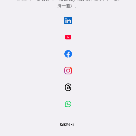
濟一週》
。