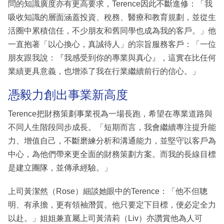
問的知識廣度亦有更高要求，Terence因此不斷進修：「我
吸收知識的層面涵蓋投資、稅務、醫療和教育規劃，並從生
活圈中累積信任，不少朋友和舊同學也成為我的客戶。」他
一直抱著「以心換心，真誠待人」的宗旨服務客戶：「一位
朋友跟我說：『我感受到你的專業與真心』，這實在比任何
業績更具意義，也增添了我在行業繼續前行的信心。」
憑毅力創出事業新高度
Terence把財務策劃事業視為一場長跑，希望在專業道路與
不同人生階段同步成長。「短期而言，我會繼續專注提升能
力、增值自己，不斷磨練分析和溝通能力，並堅守以客戶為
中心，為他們帶來更全面的財務策劃方案。而我的長線目標
是建立團隊，並傳承經驗。」
上司黃潔然（Rose）細談她眼中的Terence：「他不但聰
明、有承擔，更有領袖潛質。他只要定下目標，便必定全力
以赴。」姐姐兼直屬上司黃清莉（Liv）亦讚賞他為人可