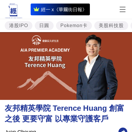
即
經一 x《華爾街日報》
時
財
港股IPO
日圓
Pokemon卡
美股科技股
經
專
題
投
資
樓
市
理
友邦精英學院 Terence Huang 創富
財
之後 更要守富 以專業守護客戶
商
業