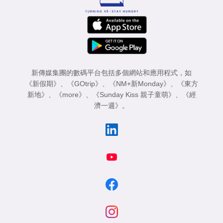
新傳媒集團的數碼平台包括多個網站和應用程式，如
《新假期》
、
《GOtrip》
、
《NM+新Monday》
、
《東方
新地》
、
《more》
、
《Sunday Kiss 親子童萌》
、
《經
濟一週》
。