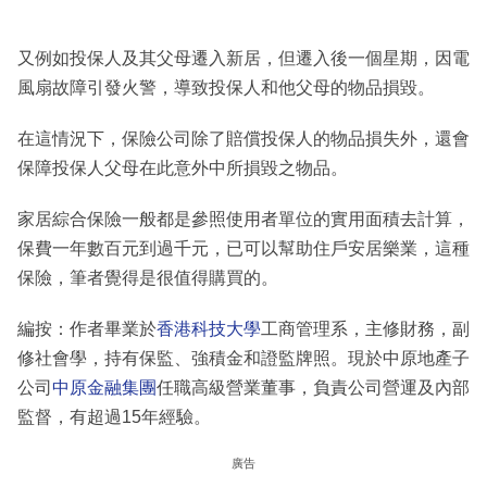
又例如投保人及其父母遷入新居，但遷入後一個星期，因電
風扇故障引發火警，導致投保人和他父母的物品損毀。
在這情況下，保險公司除了賠償投保人的物品損失外，還會
保障投保人父母在此意外中所損毀之物品。
家居綜合保險一般都是參照使用者單位的實用面積去計算，
保費一年數百元到過千元，已可以幫助住戶安居樂業，這種
保險，筆者覺得是很值得購買的。
編按：作者畢業於
香港科技大學
工商管理系，主修財務，副
修社會學，持有保監、強積金和證監牌照。現於中原地產子
公司
中原金融集團
任職高級營業董事，負責公司營運及內部
監督，有超過15年經驗。
廣告