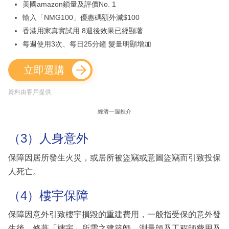
美國amazon鎖量及評價No. 1
輸入「NMG100」優惠碼額外減$100
香港用家真實試用 8週後效果已經顯著
每週使用3次、每日25分鐘 髮量明顯增加
立即選購
資料由客戶提供
經濟一週推介
（3）人身意外
保障因居所發生火災，或居所被盜竊或意圖盜竊而引致投保
人死亡。
（4）樓宇保障
保障因意外引致樓宇損毀的重建費用，一般指受保的意外發
生後，修葺「樓宇」所需之建築師、測量師及工程師費用及