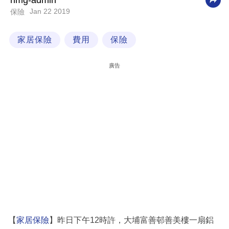
nmg-admin
Jan 22 2019
保險
科
技
家居保險
費用
保險
職
場
廣告
生
活
時
事
專
欄
訂
閱
專
【
家居保險
】昨日下午12時許，大埔富善邨善美樓一扇鋁
區