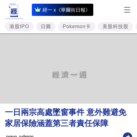
即
經一 x《華爾街日報》
時
財
港股IPO
日圓
Pokemon卡
美股科技股
經
專
題
投
資
樓
市
理
一日兩宗高處墜窗事件 意外難避免
財
家居保險涵蓋第三者責任保障
商
業