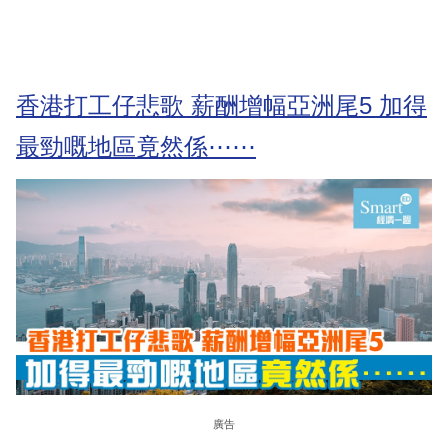
香港打工仔悲歌 薪酬增幅亞洲尾5 加得
最勁嘅地區竟然係⋯⋯
廣告