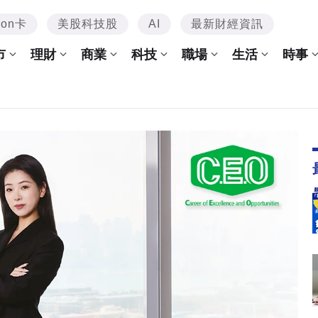
mon卡
美股科技股
AI
最新財經資訊
市
理財
商業
科技
職場
生活
時事