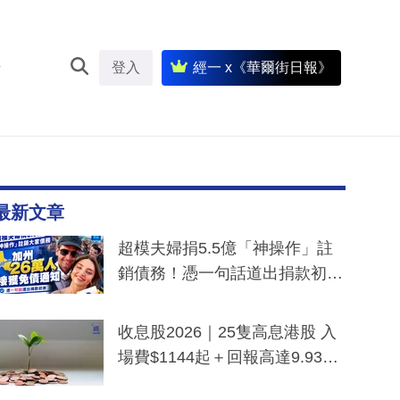
登入
經一 x《華爾街日報》
最新文章
超模夫婦捐5.5億「神操作」註
銷債務！憑一句話道出捐款初
衷：加州26萬人接獲免債通知、
一度被誤當詐騙手段
收息股2026｜25隻高息港股 入
場費$1144起＋回報高達9.93
厘！持續更新