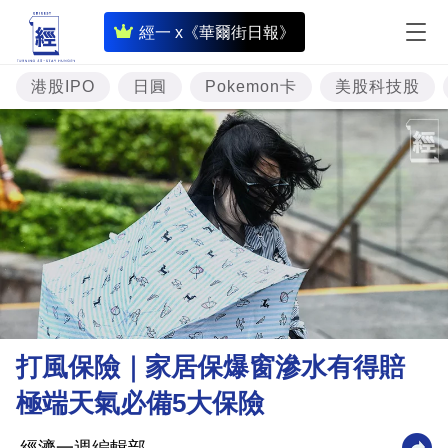
即
經一 x《華爾街日報》
時
財
港股IPO
日圓
Pokemon卡
美股科技股
經
專
題
投
資
樓
市
理
打風保險｜家居保爆窗滲水有得賠
財
極端天氣必備5大保險
商
業