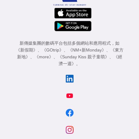
新傳媒集團的數碼平台包括多個網站和應用程式，如
《新假期》
、
《GOtrip》
、
《NM+新Monday》
、
《東方
新地》
、
《more》
、
《Sunday Kiss 親子童萌》
、
《經
濟一週》
。