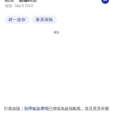
經濟一週編輯部
Sep 6 2024
保險
科
技
經一提你
家居保險
職
場
廣告
生
活
時
事
專
欄
訂
閱
專
打風保險｜
熱帶氣旋摩羯
已增強為超強颱風，並且受其外圍
區