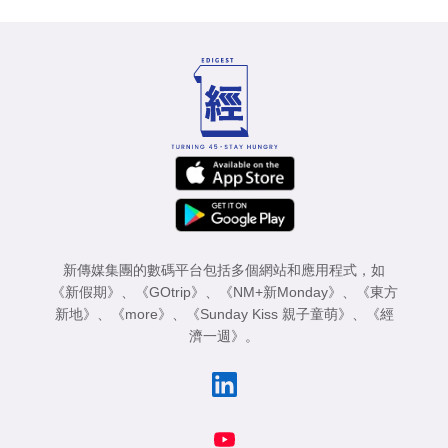
新傳媒集團的數碼平台包括多個網站和應用程式，如
《新假期》
、
《GOtrip》
、
《NM+新Monday》
、
《東方
新地》
、
《more》
、
《Sunday Kiss 親子童萌》
、
《經
濟一週》
。