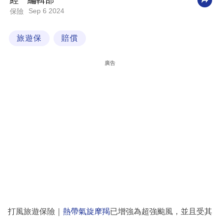
經一編輯部
Sep 6 2024
保險
科
技
旅遊保
賠償
職
場
廣告
生
活
時
事
專
欄
訂
閱
專
打風旅遊保險｜
熱帶氣旋摩羯
已增強為超強颱風，並且受其
區