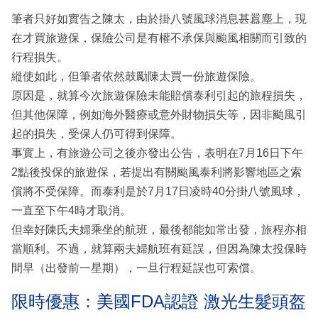
筆者只好如實告之陳太，由於掛八號風球消息甚囂塵上，現
在才買旅遊保，保險公司是有權不承保與颱風相關而引致的
行程損失。
縰使如此，但筆者依然鼓勵陳太買一份旅遊保險。
原因是，就算今次旅遊保險未能賠償泰利引起的旅程損失，
但其他保障，例如海外醫療或意外財物損失等，因非颱風引
起的損失，受保人仍可得到保障。
事實上，有旅遊公司之後亦發出公告，表明在7月16日下午
2點後投保的旅遊保，若提出有關颱風泰利將影響地區之索
償將不受保障。而泰利是於7月17日凌時40分掛八號風球，
一直至下午4時才取消。
但幸好陳氏夫婦乘坐的航班，最後都能如常出發，旅程亦相
當順利。不過，就算兩夫婦航班有延誤，但因為陳太投保時
間早（出發前一星期），一旦行程延誤也可索償。
限時優惠：美國FDA認證 激光生髮頭盔