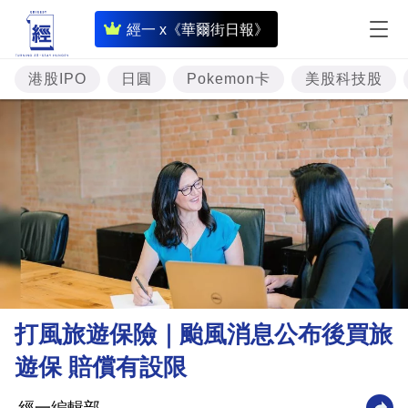
即
經一 x《華爾街日報》
時
財
港股IPO
日圓
Pokemon卡
美股科技股
經
專
題
投
資
樓
市
理
打風旅遊保險｜颱風消息公布後買旅
財
遊保 賠償有設限
商
業