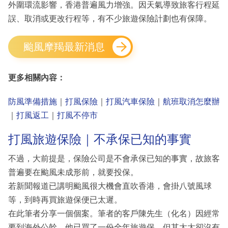
外圍環流影響，香港普遍風力增強。因天氣導致旅客行程延
誤、取消或更改行程等，有不少旅遊保險計劃也有保障。
颱風摩羯最新消息
更多相關內容：
防風準備措施
｜
打風保險
｜
打風汽車保險
｜
航班取消怎麼辦
｜
打風返工
｜
打風不停市
打風旅遊保險｜不承保已知的事實
不過，大前提是，保險公司是不會承保已知的事實，故旅客
普遍要在颱風未成形前，就要投保。
若新聞報道已講明颱風很大機會直吹香港，會掛八號風球
等，到時再買旅遊保便已太遲。
在此筆者分享一個個案。筆者的客戶陳先生（化名）因經常
要到海外公幹，他已買了一份全年旅遊保，但其太太卻沒有