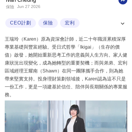
Ivan Cheung
Jun 27 2026
保險
科
技
CEO計劃
保險
宏利
職
宏利財策新勢力
場
王瑞玲（Karen）原為資深會計師，近二十年職涯累積深厚
生
專業基礎與豐富經驗。受日式哲學「Ikigai」（生存的價
活
值）啟發，她開始重新思考工作的意義與人生方向。家人健
康狀況出現變化，成為她轉型的重要契機；而與弟弟、宏利
時
區域經理王耀南（Shawn）在同一團隊攜手合作，則為她
事
帶來堅實支持。投身理財策劃領域後，Karen認為這不只是
專
一份工作，更是一項建基於信任、陪伴與長期關係的專業服
欄
務。
訂
閱
專
區