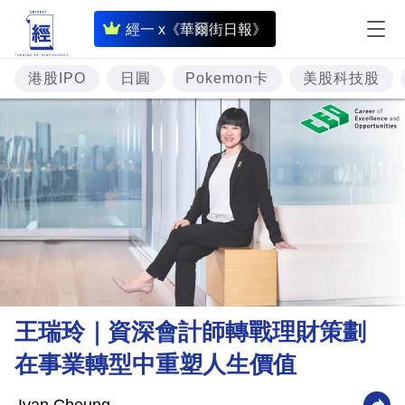
即
經一 x《華爾街日報》
時
財
港股IPO
日圓
Pokemon卡
美股科技股
經
專
題
投
資
樓
市
理
王瑞玲｜資深會計師轉戰理財策劃
財
在事業轉型中重塑人生價值
商
業