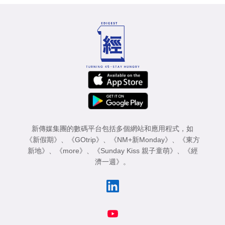
新傳媒集團的數碼平台包括多個網站和應用程式，如
《新假期》
、
《GOtrip》
、
《NM+新Monday》
、
《東方
新地》
、
《more》
、
《Sunday Kiss 親子童萌》
、
《經
濟一週》
。