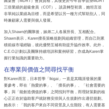
圓桌會（MDRT）會員資格，其後更於今年首季晉身MDRT
三倍業績的超級會員（COT）。談及轉型初衷，她坦言並
非單純以業績為目標，而是希望以另一種方式幫助別人，同
時兼顧家人需要與個人發展。
加入Shawn的團隊後，姊弟二人各展所長、互相配合。
Shawn表示，Karen擅長策略規劃與組織管理，而自己則累
積前線市場經驗，彼此優勢互補有助提升協作效率。此外，
C.E.O.計劃以及團隊持續培訓和案例研習，亦成為Karen掌
握行業知識的重要助力。
在專業與價值之間尋找平衡
對Karen而言，日本哲學「Ikigai」一直是其職涯發展的重
要參考，即在「熱愛的事」、「擅長的事」、「社會需要的
事」與「能創造價值的事」之間找到平衡，而理財策劃的核
心正正在於協助客戶就財務安排與人生規劃作出適切規劃。
她表示：「我的客戶來自不同背景及人生階段，有人需要基