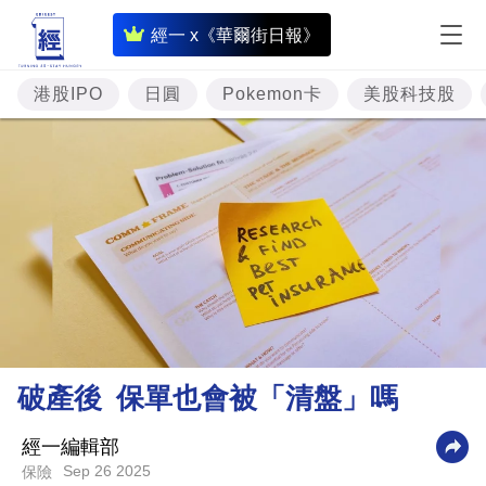
即
經一 x《華爾街日報》
時
財
港股IPO
日圓
Pokemon卡
美股科技股
經
專
題
投
資
樓
市
理
破產後 保單也會被「清盤」嗎
財
商
經一編輯部
Sep 26 2025
保險
業