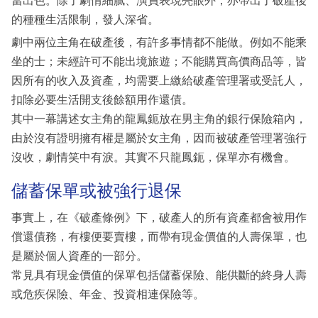
當出色。除了劇情細膩、演員表現亮眼外，亦帶出了破產後
的種種生活限制，發人深省。
劇中兩位主角在破產後，有許多事情都不能做。例如不能乘
坐的士；未經許可不能出境旅遊；不能購買高價商品等，皆
因所有的收入及資產，均需要上繳給破產管理署或受託人，
扣除必要生活開支後餘額用作還債。
其中一幕講述女主角的龍鳳鈪放在男主角的銀行保險箱內，
由於沒有證明擁有權是屬於女主角，因而被破產管理署強行
沒收，劇情笑中有淚。其實不只龍鳳鈪，保單亦有機會。
儲蓄保單或被強行退保
事實上，在《破產條例》下，破產人的所有資產都會被用作
償還債務，有樓便要賣樓，而帶有現金價值的人壽保單，也
是屬於個人資產的一部分。
常見具有現金價值的保單包括儲蓄保險、能供斷的終身人壽
或危疾保險、年金、投資相連保險等。