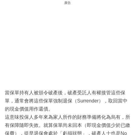
廣告
當保單持有人被頒令破產後，破產受託人有權接管這些保
單，通常會將這些保單強制退保（Surrender），取回當中
的現金價值用作還債。
這意味投保人多年來為家人所作的財務準備將化為烏有，所
有保障隨即失效。就算保單尚未回本（即現金價值少於已繳
保費），提早退保會處於「虧損狀態」，破產人士也是No