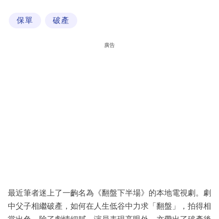
科
保單
破產
技
職
廣告
場
生
活
時
事
專
欄
訂
閱
最近筆者迷上了一齣名為《翻盤下半場》的本地電視劇。劇
專
中父子相繼破產，如何在人生低谷中力求「翻盤」，拍得相
區