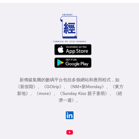
新傳媒集團的數碼平台包括多個網站和應用程式，如
《新假期》
、
《GOtrip》
、
《NM+新Monday》
、
《東方
新地》
、
《more》
、
《Sunday Kiss 親子童萌》
、
《經
濟一週》
。