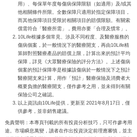
用）、每保單年度每傷病保障限額（如適用）及/或其
他相關條件所限。全數保障只適用於指定保障項目，
而其他保障項目受限於相關項目的賠償限額。有關索
償需符合「醫療所需」，費用亦要「合理及慣常」。
10Life根據多個常見、涉及不同程度、及醫療服務的
傷病個案，於一般情況下的醫療開支，再由10Life精
算師對照醫療產品的賠償上限，計算出來的預計平均
保障，詳見《大眾醫療保險的評分方法》。上述傷病
個案的預計保障率是根據該傷病於一般情況下之預計
醫療開支來計算，用作「預計」醫療保險及消費者大
概要負擔的醫療開支，僅作參考之用，並未得到有關
保險公司之確認。
以上資訊由10Life提供，更新至 2021年8月17日，僅
供參考，並非銷售建議。
免責聲明：本專頁刊載的所有投資分析技巧，只可作參考用
途。市場瞬息萬變，讀者在作出投資決定前理應審慎，並主