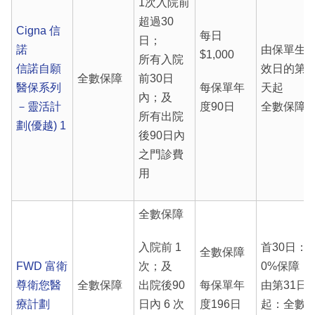
1次入院前
超過30
Cigna 信
每日
日；
諾
由保單生
$1,000
所有入院
信諾自願
效日的第1
全數保障
前30日
醫保系列
每保單年
天起
內；及
－靈活計
度90日
全數保障
所有出院
劃(優越) 1
後90日內
之門診費
用
全數保障
入院前 1
首30日：
全數保障
FWD 富衛
次；及
0%保障
尊衛您醫
全數保障
出院後90
每保單年
由第31日
療計劃
日內 6 次
度196日
起：全數