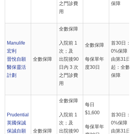
之門診費
保障
用
全數保障
Manulife
入院前 1
首30日：
全數保障
宏利
次；及
0%保障
晉悅自願
全數保障
出院後90
每保單年
由第31日
醫保靈活
日內 3 次
度30日
起：全數
計劃
之門診費
保障
用
全數保障
每日
$1,600
Prudential
入院前 1
首30日：
英國保誠
次；及
0%保障
每保單年
保誠自願
全數保障
出院後90
由第31日