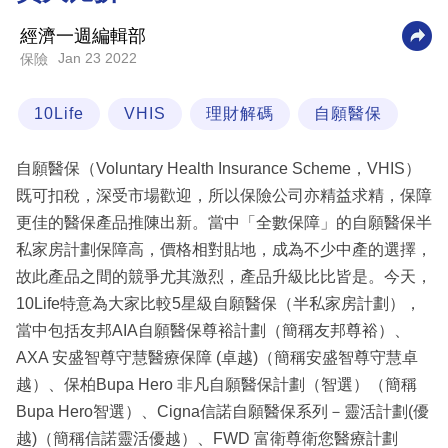
科
經濟一週編輯部
技
Jan 23 2022
保險
職
10Life
VHIS
理財解碼
自願醫保
場
生
自願醫保（Voluntary Health Insurance Scheme，VHIS）
活
既可扣稅，深受市場歡迎，所以保險公司亦精益求精，保障
更佳的醫保產品推陳出新。當中「全數保障」的自願醫保半
時
私家房計劃保障高，價格相對貼地，成為不少中產的選擇，
事
故此產品之間的競爭尤其激烈，產品升級比比皆是。今天，
專
10Life特意為大家比較5星級自願醫保（半私家房計劃），
欄
當中包括友邦AIA自願醫保尊裕計劃（簡稱友邦尊裕）、
訂
AXA 安盛智尊守慧醫療保障 (卓越)（簡稱安盛智尊守慧卓
閱
越）、保柏Bupa Hero 非凡自願醫保計劃（智選）（簡稱
專
Bupa Hero智選）、Cigna信諾自願醫保系列－靈活計劃(優
區
越)（簡稱信諾靈活優越）、FWD 富衛尊衛您醫療計劃