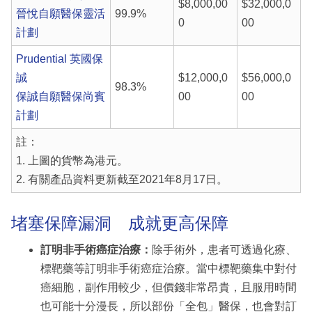
$8,000,00
$32,000,0
晉悅自願醫保靈活
99.9%
0
00
計劃
Prudential 英國保
誠
$12,000,0
$56,000,0
98.3%
保誠自願醫保尚賓
00
00
計劃
註：
1. 上圖的貨幣為港元。
2. 有關產品資料更新截至2021年8月17日。
堵塞保障漏洞 成就更高保障
訂明非手術癌症治療：
除手術外，患者可透過化療、
標靶藥等訂明非手術癌症治療。當中標靶藥集中對付
癌細胞，副作用較少，但價錢非常昂貴，且服用時間
也可能十分漫長，所以部份「全包」醫保，也會對訂