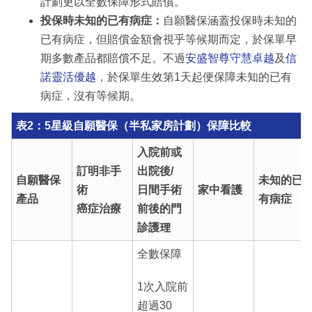
計劃更以全數保障形式賠償。
投保時未知的已有病症：
自願醫保涵蓋投保時未知的
已有病症，但賠償金額會視乎等候期而定，於保單早
期多數產品都賠償不足。不過
安盛智尊守慧卓越
及
信
諾靈活優越
，於保單生效第1天起便保障未知的已有
病症，沒有等候期。
表2：5星級自願醫保（半私家房計劃）保障比較
入院前或
訂明非手
出院後/
自願醫保
未知的已
術
日間手術
家中看護
產品
有病症
癌症治療
前後的門
診護理
全數保障
1次入院前
超過30