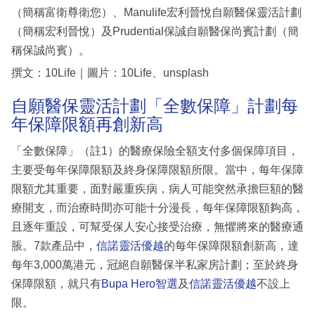
（簡稱富衛尊衛您）、Manulife宏利晉悅自願醫保靈活計劃
（簡稱宏利晉悅）及Prudential保誠自願醫保尚賓計劃（簡
稱保誠尚賓）。
撰文：10Life｜圖片：10Life、unsplash
自願醫保靈活計劃「全數保障」計劃每
年保障限額再創新高
「全數保障」（註1）的醫療保險全額支付多個保障項目，
主要受每年保障限額及終身保障限額所限。當中，每年保障
限額尤其重要，面對嚴重疾病，病人可能突然承擔巨額的醫
療開支，而治療時間亦可能十分漫長，每年保障限額夠高，
且逐年重設，可幫受保人安心接受治療，無懼將來的醫療通
脹。7款產品中，
信諾靈活優越
的每年保障限額創新高，達
每年3,000萬港元，冠絕自願醫保半私家房計劃；至於終身
保障限額，就只有
Bupa Hero智選
及
信諾靈活優越
不設上
限。