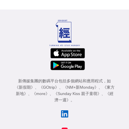
新傳媒集團的數碼平台包括多個網站和應用程式，如
《新假期》
、
《GOtrip》
、
《NM+新Monday》
、
《東方
新地》
、
《more》
、
《Sunday Kiss 親子童萌》
、
《經
濟一週》
。