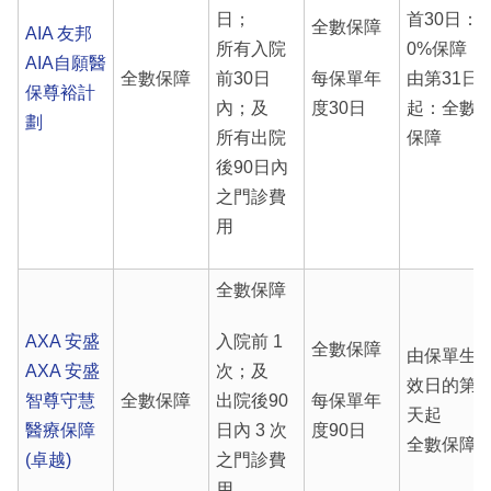
日；
首30日：
全數保障
AIA 友邦
所有入院
0%保障
AIA自願醫
全數保障
前30日
每保單年
由第31日
保尊裕計
內；及
度30日
起：全數
劃
所有出院
保障
後90日內
之門診費
用
全數保障
AXA 安盛
入院前 1
全數保障
由保單生
AXA 安盛
次；及
效日的第1
智尊守慧
全數保障
出院後90
每保單年
天起
醫療保障
日內 3 次
度90日
全數保障
(卓越)
之門診費
用