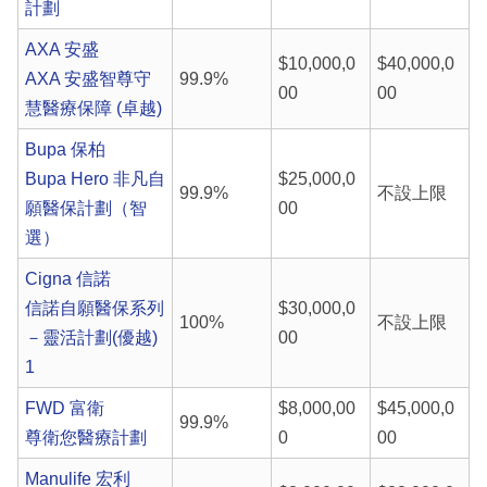
計劃
AXA 安盛
$10,000,0
$40,000,0
AXA 安盛智尊守
99.9%
00
00
慧醫療保障 (卓越)
Bupa 保柏
Bupa Hero 非凡自
$25,000,0
99.9%
不設上限
願醫保計劃（智
00
選）
Cigna 信諾
信諾自願醫保系列
$30,000,0
100%
不設上限
－靈活計劃(優越)
00
1
FWD 富衛
$8,000,00
$45,000,0
99.9%
尊衛您醫療計劃
0
00
Manulife 宏利