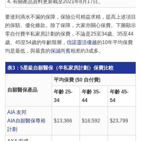
4. 有關產品資料更新截至2021年8月17日。
要達到滴水不漏的保障，保險公司精益求精，提高上述項目
的保額、優化條款。除了保障，大家亦關心保費。下圖顯示
零自付費半私家房計劃的保費，不論是25至34歲、35至44
歲、45至54歲的年齡階層，
信諾靈活優越
的10年平均保費
均是最低，與最貴的
保誠尚賓
相差約3成多。
表3：5星級自願醫保（半私家房計劃）保費比較
平均保費 ($0 自付費)
自願醫保產品
年齡 25-
年齡 35-
年齡 45-
34
44
54
AIA 友邦
AIA自願醫保尊裕
$13,366
$16,592
$23,799
計劃