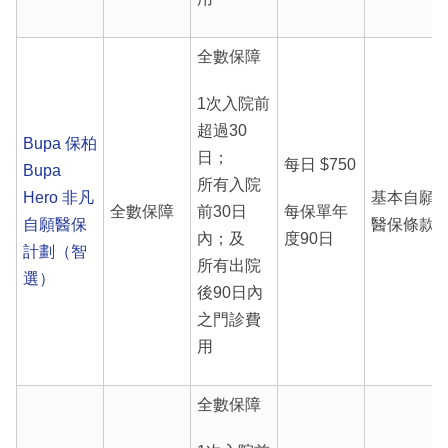
全數保障
1次入院前
超過30
Bupa 保柏
日；
每日 $750
Bupa
所有入院
Hero 非凡
基本自願
全數保障
前30日
每保單年
自願醫保
醫保條款
內；及
度90日
計劃（智
所有出院
選）
後90日內
之門診費
用
全數保障