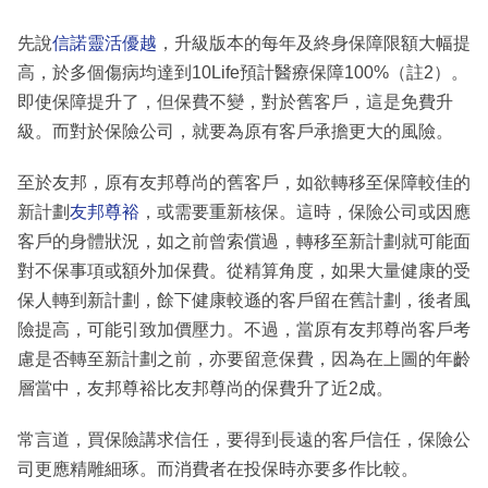
先說
信諾靈活優越
，升級版本的每年及終身保障限額大幅提
高，於多個傷病均達到10Life預計醫療保障100%（註2）。
即使保障提升了，但保費不變，對於舊客戶，這是免費升
級。而對於保險公司，就要為原有客戶承擔更大的風險。
至於友邦，原有友邦尊尚的舊客戶，如欲轉移至保障較佳的
新計劃
友邦尊裕
，或需要重新核保。這時，保險公司或因應
客戶的身體狀況，如之前曾索償過，轉移至新計劃就可能面
對不保事項或額外加保費。從精算角度，如果大量健康的受
保人轉到新計劃，餘下健康較遜的客戶留在舊計劃，後者風
險提高，可能引致加價壓力。不過，當原有友邦尊尚客戶考
慮是否轉至新計劃之前，亦要留意保費，因為在上圖的年齡
層當中，友邦尊裕比友邦尊尚的保費升了近2成。
常言道，買保險講求信任，要得到長遠的客戶信任，保險公
司更應精雕細琢。而消費者在投保時亦要多作比較。