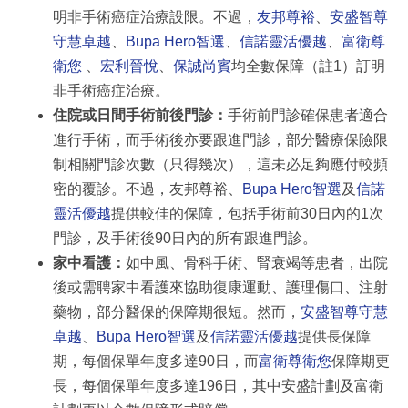
明非手術癌症治療設限。不過，
友邦尊裕
、
安盛智尊
守慧卓越
、
Bupa Hero智選
、
信諾靈活優越
、
富衛尊
衛您
、
宏利晉悅
、
保誠尚賓
均全數保障（註1）訂明
非手術癌症治療。
住院或日間手術前後門診：
手術前門診確保患者適合
進行手術，而手術後亦要跟進門診，部分醫療保險限
制相關門診次數（只得幾次），這未必足夠應付較頻
密的覆診。不過，友邦尊裕、
Bupa Hero智選
及
信諾
靈活優越
提供較佳的保障，包括手術前30日內的1次
門診，及手術後90日內的所有跟進門診。
家中看護：
如中風、骨科手術、腎衰竭等患者，出院
後或需聘家中看護來協助復康運動、護理傷口、注射
藥物，部分醫保的保障期很短。然而，
安盛智尊守慧
卓越
、
Bupa Hero智選
及
信諾靈活優越
提供長保障
期，每個保單年度多達90日，而
富衛尊衛您
保障期更
長，每個保單年度多達196日，其中安盛計劃及富衛