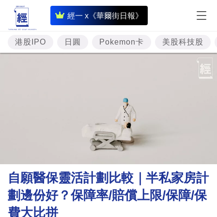
即
經一 x《華爾街日報》
時
財
港股IPO
日圓
Pokemon卡
美股科技股
經
專
題
投
資
樓
市
理
自願醫保靈活計劃比較｜半私家房計
財
劃邊份好？保障率/賠償上限/保障/保
商
費大比拼
業