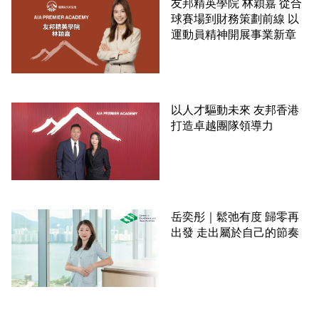
友邦精英學院 林穎嘉 從合
球賽場到財務策劃前線 以
運動員精神開展事業新章
以人才驅動未來 友邦香港
打造卓越團隊領導力
岳奕彤｜鬆弛有度 歸零再
出發 走出屬於自己的節奏