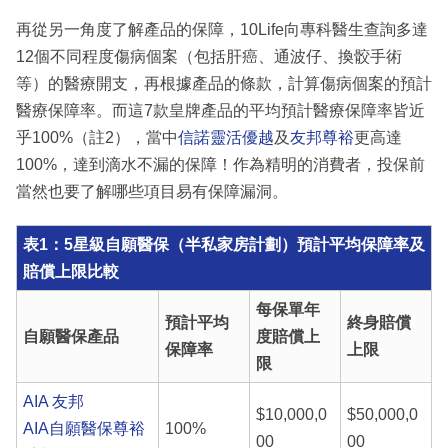
再從另一角度了解產品的保障，10Life向專科醫生查詢多達
12個不同程度傷病個案（包括肝癌、通波仔、換骹手術
等）的醫療開支，再根據產品的條款，計算傷病個案的預計
醫療保障率。而這7款皇牌產品的平均預計醫療保障率皆近
乎100%（註2），當中
信諾靈活優越
及
友邦尊裕
更高達
100%，達到滴水不漏的保障！作為精明的消費者，投保前
當然也要了解哪些項目易有保障漏洞。
表1：5星級自願醫保（半私家房計劃）預計平均保障率及
賠償上限比較
每保單年
預計平均
終身
賠償
自願醫保產品
度
賠償上
保障率
上限
限
AIA 友邦
$10,000,0
$50,000,0
AIA自願醫保尊裕
100%
00
00