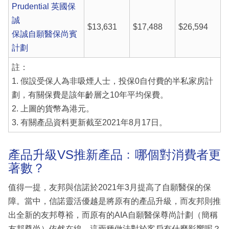
Prudential 英國保
誠
$13,631
$17,488
$26,594
保誠自願醫保尚賓
計劃
註：
1. 假設受保人為非吸煙人士，投保0自付費的半私家房計
劃，有關保費是該年齡層之10年平均保費。
2. 上圖的貨幣為港元。
3. 有關產品資料更新截至2021年8月17日。
產品升級VS推新產品﹕哪個對消費者更
著數？
值得一提，友邦與信諾於2021年3月提高了自願醫保的保
障。當中，信諾靈活優越是將原有的產品升級，而友邦則推
出全新的友邦尊裕，而原有的AIA自願醫保尊尚計劃（簡稱
友邦尊尚）依然在線。這兩種做法對於客戶有什麼影響呢？