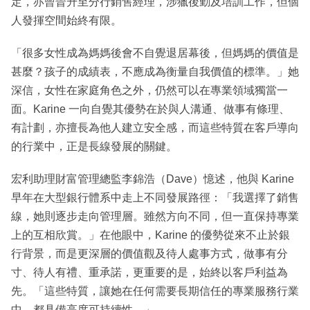
定，亦曾晉升至分行銷售經理，涉獵後勤及培訓工作，但個
人發揮空間始終有限。
「很多女性成為媽媽後會不自覺退居幕後，但媽媽的價值是
甚麼？孩子的成績表，不應成為衡量自我價值的標準。」她
深信，女性在家庭角色之外，仍然可以在專業領域獨當一
面。Karine 一向自覺其優勢在於與人溝通、做事有條理、
有計劃，亦擅長為他人建立安全感，而這些特質在客戶導向
的行業中，正是長線發展的關鍵。
宏利助理財富管理總監李錦浩（Dave）憶述，他與 Karine
早年在大型銀行體系中走上不同發展路徑：「我選擇了銷售
線，她則逐步走向管理層。雖然方向不同，但一直保持專業
上的互相欣賞。」在他眼中，Karine 的優勢從來不止於銀
行背景，而是更深層的價值觀及待人處事方式，做事有分
寸、待人有禮、重承諾，更重要的是，始終以客戶利益為
先。「這些特質，讓她在任何需要長期信任的專業服務行業
中，都具備高度可持續性。」