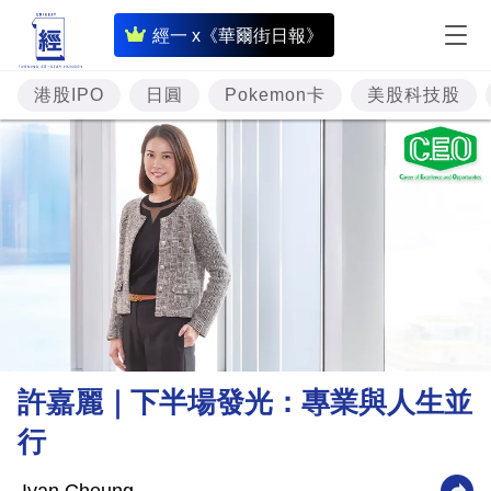
即
經一 x《華爾街日報》
時
財
港股IPO
日圓
Pokemon卡
美股科技股
經
專
題
投
資
樓
市
理
許嘉麗｜下半場發光：專業與人生並
財
行
商
業