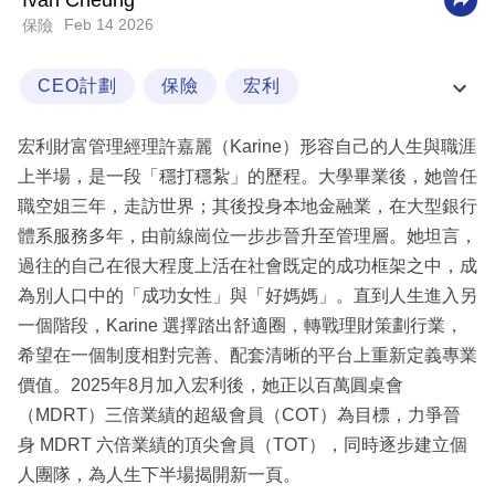
Ivan Cheung
Feb 14 2026
保險
科
技
CEO計劃
保險
宏利
職
宏利財策新勢力
場
宏利財富管理經理許嘉麗（Karine）形容自己的人生與職涯
生
上半場，是一段「穩打穩紮」的歷程。大學畢業後，她曾任
活
職空姐三年，走訪世界；其後投身本地金融業，在大型銀行
體系服務多年，由前線崗位一步步晉升至管理層。她坦言，
時
過往的自己在很大程度上活在社會既定的成功框架之中，成
事
為別人口中的「成功女性」與「好媽媽」。直到人生進入另
專
一個階段，Karine 選擇踏出舒適圈，轉戰理財策劃行業，
欄
希望在一個制度相對完善、配套清晰的平台上重新定義專業
價值。2025年8月加入宏利後，她正以百萬圓桌會
訂
（MDRT）三倍業績的超級會員（COT）為目標，力爭晉
閱
身 MDRT 六倍業績的頂尖會員（TOT），同時逐步建立個
專
人團隊，為人生下半場揭開新一頁。
區