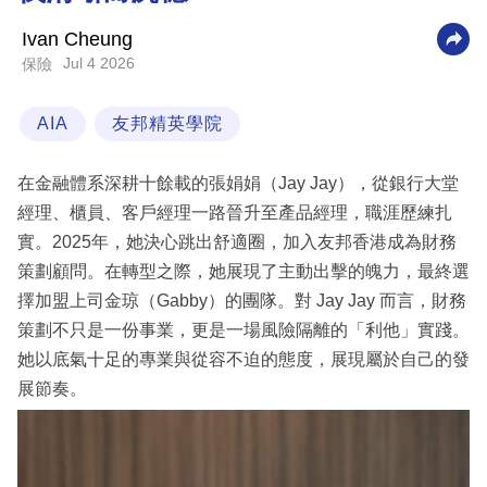
科
Ivan Cheung
技
Jul 4 2026
保險
職
AIA
友邦精英學院
場
生
在金融體系深耕十餘載的張娟娟（Jay Jay），從銀行大堂
活
經理、櫃員、客戶經理一路晉升至產品經理，職涯歷練扎
實。2025年，她決心跳出舒適圈，加入友邦香港成為財務
時
策劃顧問。在轉型之際，她展現了主動出擊的魄力，最終選
事
擇加盟上司金琼（Gabby）的團隊。對 Jay Jay 而言，財務
專
策劃不只是一份事業，更是一場風險隔離的「利他」實踐。
欄
她以底氣十足的專業與從容不迫的態度，展現屬於自己的發
訂
展節奏。
閱
專
區