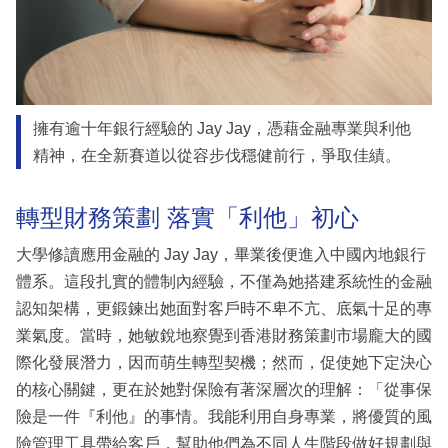
擁有逾十年銀行經驗的 Jay Jay，憑藉金融專業與利他
精神，在全新賽道以從容步伐穩健前行，爭取佳績。
轉型財務策劃 落實「利他」初心
大學修讀應用金融的 Jay Jay，畢業後便進入中國內地銀行
體系。這段扎實的體制內經驗，不僅為她搭建系統性的金融
認知架構，更鍛鍊出她面對客戶時不卑不亢、底氣十足的專
業氣度。當時，她敏銳地察覺到香港財務策劃市場龐大的國
際化發展潛力，因而萌生轉型契機；然而，促使她下定決心
的核心關鍵，更在於她對保險有著深層次的理解：「從事保
險是一件『利他』的事情。我能利用自身專業，將優質的風
險管理工具帶給客戶，幫助他們為不同人生階段做好規劃與