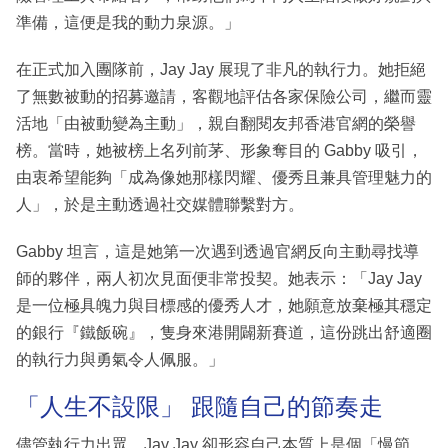
準備，這便是我的動力泉源。」
在正式加入團隊前，Jay Jay 展現了非凡的執行力。她拒絕
了無數被動的招募邀請，客觀地評估各家保險公司，繼而靈
活地「由被動變為主動」，親自翻閱友邦香港官網的榮譽
榜。當時，她被榜上名列前茅、形象奪目的 Gabby 吸引，
由衷希望能夠「成為像她那樣閃耀、優秀且兼具管理魅力的
人」，於是主動透過社交媒體聯繫對方。
Gabby 坦言，這是她第一次遇到透過官網反向主動尋找導
師的夥伴，兩人初次見面便非常投契。她表示：「Jay Jay
是一位極具魄力與目標感的優秀人才，她願意放棄極其穩定
的銀行『鐵飯碗』，隻身來港開闢新賽道，這份跳出舒適圈
的執行力與勇氣令人佩服。」
「人生不設限」 跟隨自己的節奏走
儘管執行力出眾，Jay Jay 卻形容自己本質上是個「慢節