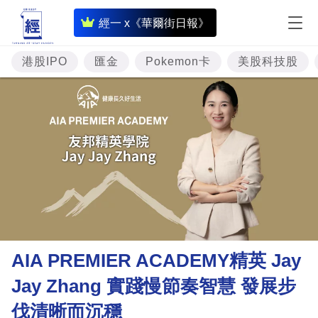
即
經一 x《華爾街日報》
時
財
港股IPO
匯金
Pokemon卡
美股科技股
經
專
題
投
資
樓
市
理
AIA PREMIER ACADEMY精英 Jay
財
Jay Zhang 實踐慢節奏智慧 發展步
商
伐清晰而沉穩
業