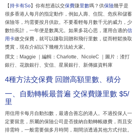
【
持卡有So
】你有想過以交
保費
賺
里數
嗎？供
保險
幾乎是
很多香港人每月的指定動作，例如人壽、住院、危疾和儲蓄
保險等，均需要按月供款。不要看輕每月數千元的威力，少
數怕長計，一年便是數萬元。如果多花心思，運用合適的
信
用卡
繳交保費，就可以賺取回贈和飛行里數，從而輕鬆換取
獎賞，現在介紹以下幾種方法給大家。
撰文：Maggie ｜編輯：Charlotte、NicoleC ｜圖片：渣打
銀行、花旗銀行、安信、星展銀行、新傳媒資料庫
4種方法交保費 回贈高額里數、積分
一、自動轉帳最普遍 交保費賺里數 $5/
里
用信用卡每月自動扣數，最適合善忘的港人。不過投保人一
定要留意，所屬的保險公司是否接納自動轉帳繳費，而且安
排需時，一般需要個多月時間，期間須透過其他方式付款。