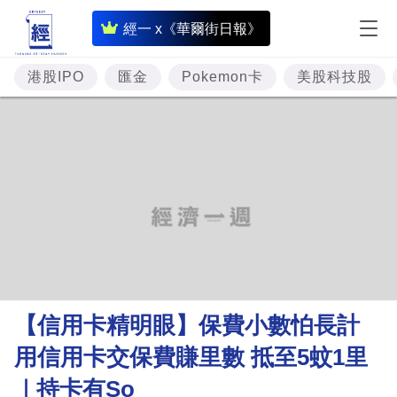
即
經一 x《華爾街日報》
時
財
港股IPO
匯金
Pokemon卡
美股科技股
經
專
題
投
資
樓
市
理
【信用卡精明眼】保費小數怕長計
財
用信用卡交保費賺里數 抵至5蚊1里
商
｜持卡有So
業