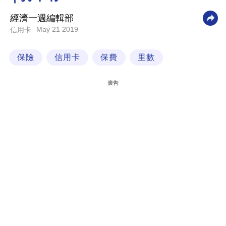
科
經濟一週編輯部
技
May 21 2019
信用卡
職
保險
信用卡
保費
里數
場
生
廣告
活
時
事
專
欄
訂
閱
專
區