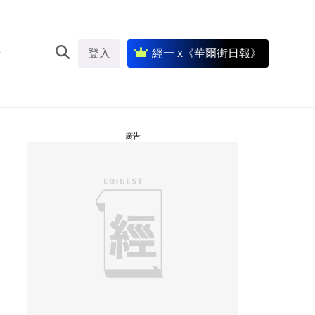
登入
經一 x《華爾街日報》
廣告