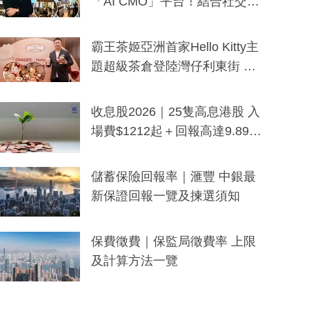
「AI CMO」平台！結合社交聆
聽與廣東話大模型 助中小企數
分鐘生成「貼地」宣傳短片
霸王茶姬亞洲首家Hello Kitty主
題超級茶倉登陸灣仔利東街 推
出首創「伯爵紅茶色」Hello Kitt
y及香港限定特調系列
收息股2026｜25隻高息港股 入
場費$1212起＋回報高達9.89
厘！持續更新
儲蓄保險回報率｜滙豐 中銀最
新保證回報一覽及揀選須知
保費徵費｜保監局徵費率 上限
及計算方法一覽