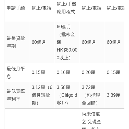
網上/手機
申請手續
網上/電話
網上/電話
網上/電話
應用程式
60個月
（批核金
最長貸款
60個月
額
60個月
60個月
年期
HK$80,00
0以上）
最低月平
0.15厘
0.16厘
0.20厘
0.15厘
息
3.12厘（6
3.58厘
3.72厘
最低實際
個月還款
（Citigold
（包括現
3.39厘
年利率
期）
客戶）
金回贈）
尚未償還
之 兌現金