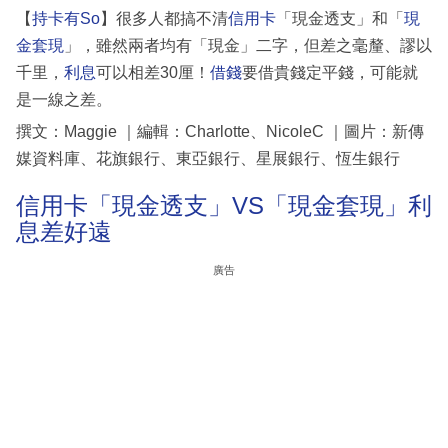
【
持卡有So
】很多人都搞不清
信用卡
「現金透支」和「
現
金套現
」，雖然兩者均有「現金」二字，但差之毫釐、謬以
千里，
利息
可以相差30厘！
借錢
要借貴錢定平錢，可能就
是一線之差。
撰文：Maggie ｜編輯：Charlotte、NicoleC ｜圖片：新傳
媒資料庫、花旗銀行、東亞銀行、星展銀行、恆生銀行
信用卡「現金透支」VS「現金套現」利
息差好遠
廣告