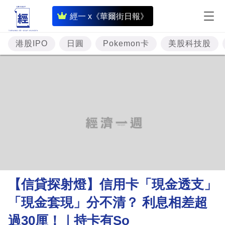
即
經一 x《華爾街日報》
時
財
港股IPO
日圓
Pokemon卡
美股科技股
經
專
題
投
資
樓
市
理
【信貸探射燈】信用卡「現金透支」
財
「現金套現」分不清？ 利息相差超
商
過30厘！｜持卡有So
業