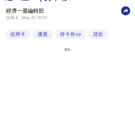
科
經濟一週編輯部
技
May 31 2019
信用卡
職
信用卡
優惠
持卡有so
貸款
場
生
廣告
活
時
事
專
欄
訂
閱
專
區