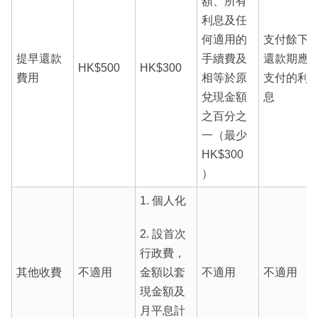
額、所有
利息及任
何適用的
支付餘下
提早還款
手續費及
還款期應
HK$500
HK$300
費用
相等於原
支付的利
兌現金額
息
之百分之
一（最少
HK$300
）
1. 個人化
2. 設首次
行政費，
其他收費
不適用
金額以套
不適用
不適用
現金額及
月平息計