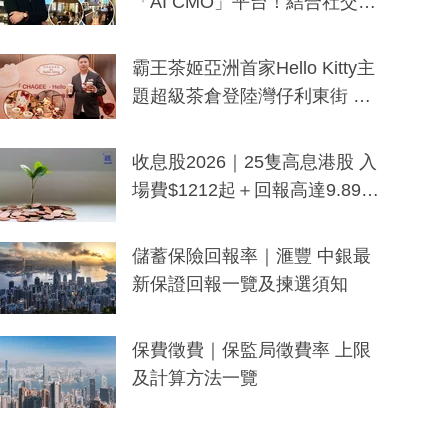
「AI CMO」平台！結合社交聆
聽與廣東話大模型 助中小企數
分鐘生成「貼地」宣傳短片
霸王茶姬亞洲首家Hello Kitty主
題超級茶倉登陸灣仔利東街 推
出首創「伯爵紅茶色」Hello Kitt
y及香港限定特調系列
收息股2026｜25隻高息港股 入
場費$1212起＋回報高達9.89
厘！持續更新
儲蓄保險回報率｜滙豐 中銀最
新保證回報一覽及揀選須知
保費徵費｜保監局徵費率 上限
及計算方法一覽