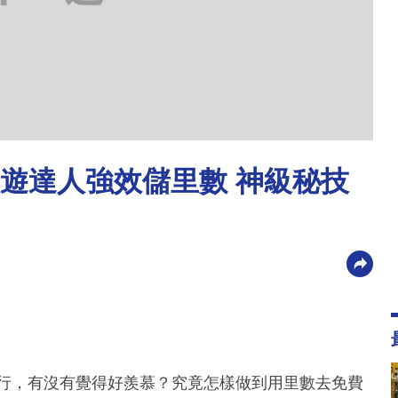
 旅遊達人強效儲里數 神級秘技
行，有沒有覺得好羨慕？究竟怎樣做到用里數去免費