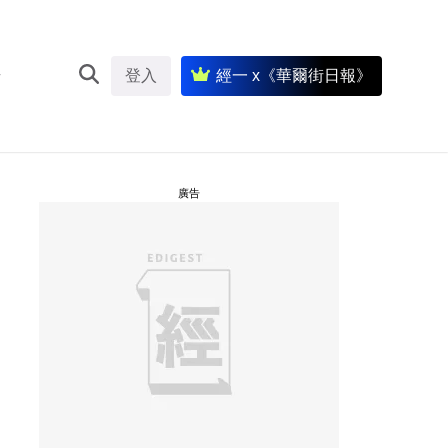
登入
經一 x《華爾街日報》
廣告