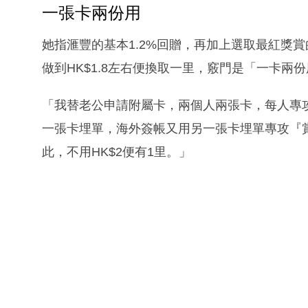
一張卡兩份用
她指滙豐的基本1.2%回贈，再加上選取最紅獎
做到HK$1.8左右便換取一里，竅門是「一卡兩
「我替老公申請附屬卡，兩個人兩張卡，每人專
一張卡埋單，海外簽帳又用另一張卡埋單專攻『
此，不用HK$2便有1里。」