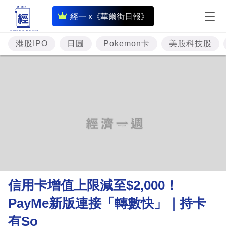
即
經一 x《華爾街日報》
時
財
港股IPO
日圓
Pokemon卡
美股科技股
經
專
題
投
資
樓
市
理
信用卡增值上限減至$2,000！
財
PayMe新版連接「轉數快」｜持卡
商
有So
業