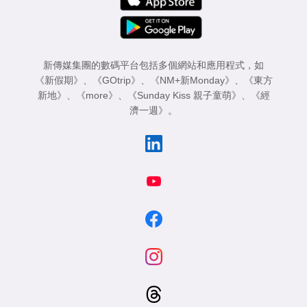
新傳媒集團的數碼平台包括多個網站和應用程式，如
《新假期》
、
《GOtrip》
、
《NM+新Monday》
、
《東方
新地》
、
《more》
、
《Sunday Kiss 親子童萌》
、
《經
濟一週》
。