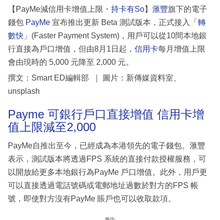
【PayMe減信用卡增值上限・
持卡有So
】
滙豐
旗下的電子
錢包
PayMe
宣布推出更新 Beta 測試版本，正式接入「
轉
數快
」(Faster Payment System)，用戶可以從10間本地銀
行直接為戶口增值，但由8月1日起，
信用卡
每月增值上限
會由現時的 5,000 元降至 2,000 元。
撰文：Smart ED編輯部 ｜ 圖片：新傳媒資料室、
unsplash
Payme 可銀行戶口直接增值 信用卡增
值上限減至2,000
PayMe自推出至今，已經成為本港領先的電子錢包。滙豐
表示，測試版本將透過FPS 系統的直接付款授權服務，可
以開放給更多本地銀行為PayMe 戶口增值。此外，用戶更
可以直接透過電話號碼或電郵地址過數於對方的FPS 帳
號，即使對方沒有PayMe 賬戶也可以收取款項。
廣告