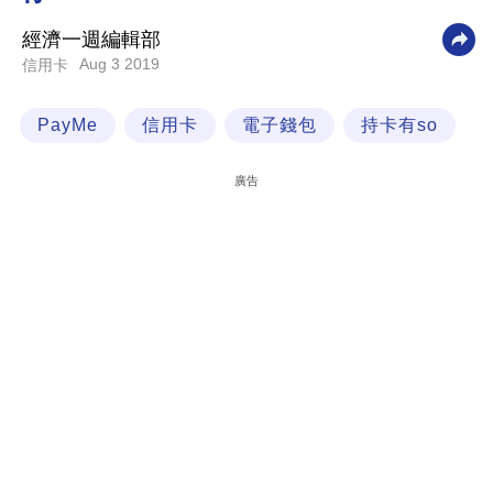
科
經濟一週編輯部
技
Aug 3 2019
信用卡
職
PayMe
信用卡
電子錢包
持卡有so
場
生
廣告
活
時
事
專
欄
訂
閱
專
區