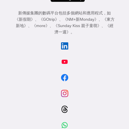
新傳媒集團的數碼平台包括多個網站和應用程式，如
《新假期》
、
《GOtrip》
、
《NM+新Monday》
、
《東方
新地》
、
《more》
、
《Sunday Kiss 親子童萌》
、
《經
濟一週》
。