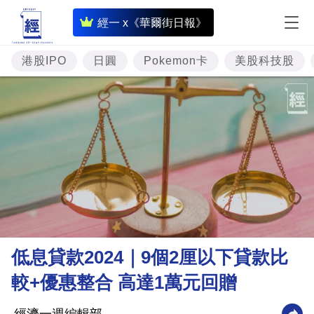
即
經一 x《華爾街日報》
時
財
港股IPO
日圓
Pokemon卡
美股科技股
經
專
題
投
資
樓
市
理
低息貸款2024｜9個2厘以下貸款比
財
較+優惠整合 高達1萬元回贈
商
業