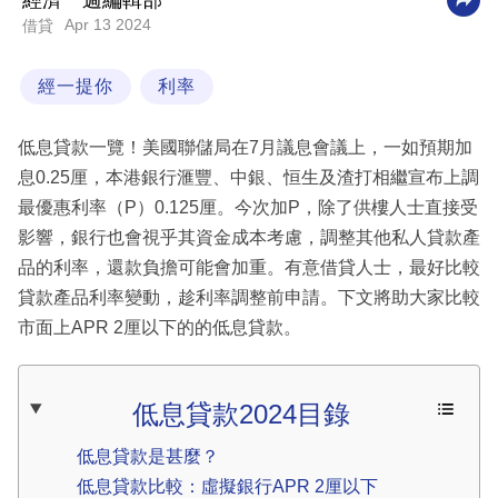
經濟一週編輯部
Apr 13 2024
借貸
科
技
經一提你
利率
職
場
低息貸款一覽！美國聯儲局在7月議息會議上，一如預期加
生
息0.25厘，本港銀行滙豐、中銀、恒生及渣打相繼宣布上調
活
最優惠利率（P）0.125厘。今次加P，除了供樓人士直接受
影響，銀行也會視乎其資金成本考慮，調整其他私人貸款產
時
品的利率，還款負擔可能會加重。有意借貸人士，最好比較
事
貸款產品利率變動，趁利率調整前申請。下文將助大家比較
專
市面上APR 2厘以下的的低息貸款。
欄
訂
低息貸款2024目錄
閱
低息貸款是甚麼？
專
低息貸款比較：虛擬銀行APR 2厘以下
區