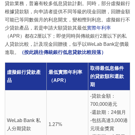
貸款業務，普遍有較多低息貸款計劃。同時，部分虛擬銀行
根據貸款額，向申請者提供不同等級的現金回贈，回贈金額
可能已等同數個月的利息開支，變相慳到利息。虛擬銀行不
少貸款產品，若是申請大額貸款其最低
實際年利率
（APR）都在2厘以下；即使同時與傳統銀行2厘以下的私
人貸款比較，計及現金回贈後，似乎以WeLab Bank定價最
進取。
（按此跳往傳統銀行低息貸款比較段落）
取得最低息條件
虛擬銀行貸款產
最低實際年利率
的貸款額和還款
品
（APR）
期
-貸款金額：
700,000港元
-還款期：24個月
WeLab Bank 私
-包括高達3,000港
1.27%
人分期貸款
元現金獎賞