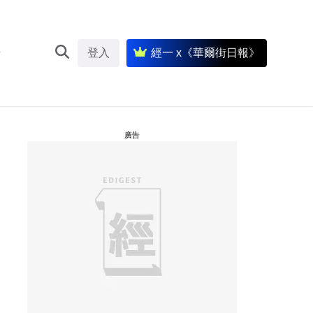
登入
經一 x《華爾街日報》
廣告