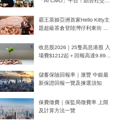
「AI CMO」平台！結合社交聆
聽與廣東話大模型 助中小企數
分鐘生成「貼地」宣傳短片
霸王茶姬亞洲首家Hello Kitty主
題超級茶倉登陸灣仔利東街 推
出首創「伯爵紅茶色」Hello Kitt
y及香港限定特調系列
收息股2026｜25隻高息港股 入
場費$1212起＋回報高達9.89
厘！持續更新
儲蓄保險回報率｜滙豐 中銀最
新保證回報一覽及揀選須知
保費徵費｜保監局徵費率 上限
及計算方法一覽