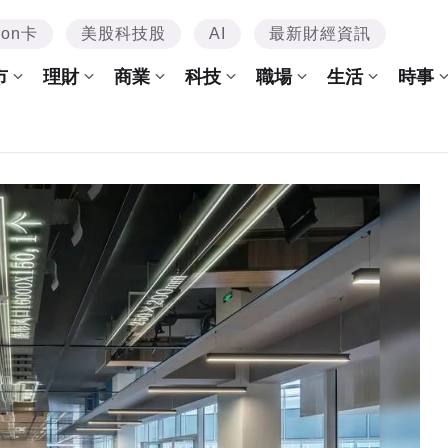
mon卡
美股科技股
AI
最新財經資訊
市
理財
商業
科技
職場
生活
時事