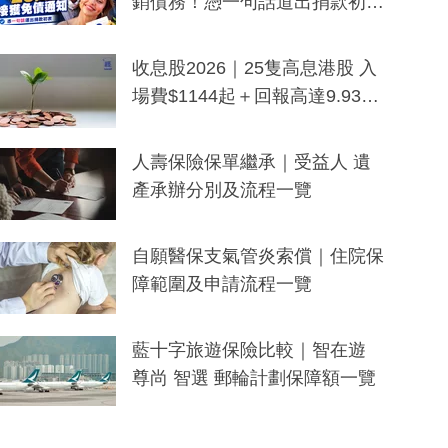
銷債務！憑一句話道出捐款初
衷：加州26萬人接獲免債通知、
一度被誤當詐騙手段
收息股2026｜25隻高息港股 入
場費$1144起＋回報高達9.93
厘！持續更新
人壽保險保單繼承｜受益人 遺
產承辦分別及流程一覽
自願醫保支氣管炎索償｜住院保
障範圍及申請流程一覽
藍十字旅遊保險比較｜智在遊
尊尚 智選 郵輪計劃保障額一覽