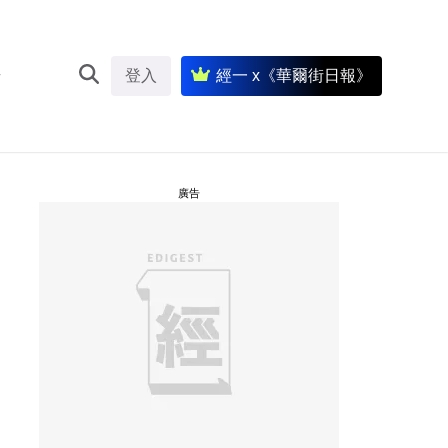
登入
經一 x《華爾街日報》
廣告