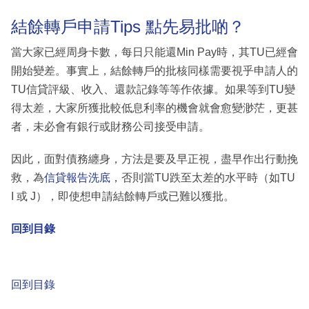
結餘轉戶申請Tips 點先易批啲？
當大家已經周身卡數，每日只能還Min Pay時，其TU已經會
開始變差。事實上，結餘轉戶的批核同樣需要視乎申請人的
TU信貸評級、收入、還款記錄等等作依據。如果等到TU變
得太差，大家所獲批較低息利率的機會就會愈變渺茫，更甚
者，未必會有銀行或財務公司接受申請。
因此，面對債務纏身，方法是要及早正視，盡早作出行動挽
救，為
信貸報告洗底
，否則當TU跌至太差的水平時（如TU
I 或 J），即使想申請結餘轉戶或已難以獲批。
回到目錄
回到目錄