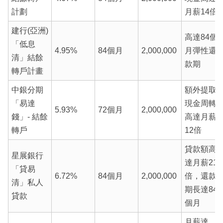
計劃
月薪14倍
建行(亞洲)
高達84個
「低息
4.95%
84個月
2,000,000
月彈性還
清」結餘
款期
轉戶計畫
中銀分期
額外提取
「易達
現金周轉
5.93%
72個月
2,000,000
錢」- 結餘
高達月薪
轉戶
12倍
貸款額高
星展銀行
達月薪21
「貸易
6.72%
84個月
2,000,000
倍，還款
清」私人
期長達84
貸款
個月
月薪達