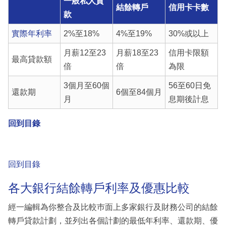
一般私人貸
結餘轉戶
信用卡卡數
款
實際年利率
2%至18%
4%至19%
30%或以上
月薪12至23
月薪18至23
信用卡限額
最高貸款額
倍
倍
為限
3個月至60個
56至60日免
還款期
6個至84個月
月
息期後計息
回到目錄
回到目錄
各大銀行結餘轉戶利率及優惠比較
經一編輯為你整合及比較巿面上多家銀行及財務公司的結餘
轉戶貸款計劃，並列出各個計劃的最低年利率、還款期、優