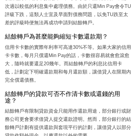
次過以較低的利息集中處理債務。由於只還Min Pay會令TU
評級下跌，這類人士宜及早面對債務問題，以免TU跌至太
差的評級時便無法再成功申請到結餘轉戶。
結餘轉戶為甚麼能夠縮短卡數還款期？
信用卡卡數的實際年利率可高達30%不等。如果大家的信用
卡卡數，每月只償還Min Pay的話，卡數很容易就會愈滾愈
大，隨時就要還足20幾年。而結餘轉戶的利息比信用卡
低，計劃定下明確還款期和每月還款額，讓借貸人在限期內
完全償還債務。
結餘轉戶的貸款可否不作清卡數或還錢的用
途？
結餘轉戶有限制貸款資金只能用作還款用途，部分銀行或財
務公司更會要求借貸人提交還款證明。然而，部分銀行的結
餘轉戶計劃有提供還款與套現平行的計劃，讓借貸人以部分
貸款作額外現金，以應還款以外的需要。