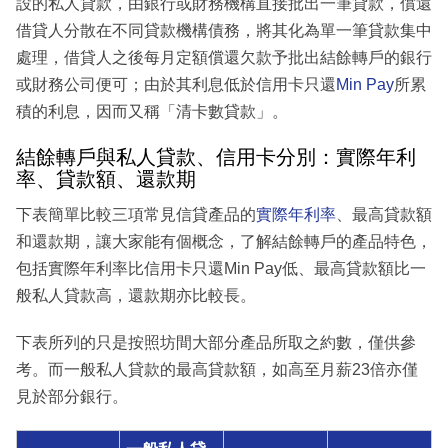
設的私人貸款，由銀行或財務機構直接批出一筆貸款，償還
借貸人分散在不同貸款機構債務，將其化為單一筆貸款集中
處理，借貸人之後每月定額償還欠款予批出結餘轉戶的銀行
或財務公司便可；由於其利息低於信用卡只還
Min Pay
所累
積的利息，因而又稱「清卡數貸款」。
結餘轉戶與私人貸款、信用卡分別：實際年利
率、貸款額、還款期
下表簡單比較三項常見信貸產品的
實際年利率
、最高貸款額
和還款期，讓大家能有個概念，了解結餘轉戶的產品特色，
包括實際年利率比信用卡只還Min Pay低、最高貸款額比一
般私人貸款高，還款期亦比較長。
下表所列的只是按照坊間大部分產品所取之約數，僅供參
考。而一般私人貸款的最高貸款額，如高至月薪23倍亦僅
見於部分銀行。