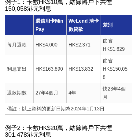
例子1：卡數HK$10萬，結餘轉戶下共慳
150,058港元利息
還信用卡Min
WeLend 清卡
差別
Pay
數貸款
節省
每月還款
HK$4,000
HK$2,371
HK$1,629
節省
利息支出
HK$163,890
HK$13,832
HK$150,05
8
快23年4個
還款期數
27年4個月
4年
月
備註：以上資料的更新日期為2024年1月13日
例子2：卡數HK$20萬，結餘轉戶下共慳
301,478港元利息