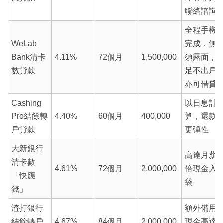
聯絡諮詢
全程手機
WeLab
完成，無
Bank清卡
4.11%
72個月
1,500,000
須露面，
數貸款
足不出戶
亦可借貸
Cashing
以日息計
Pro結餘轉
4.40%
60個月
400,000
算，還款
戶貸款
更彈性
大新銀行
高達月薪8
清卡數
4.61%
72個月
2,000,000
倍現金入
「快應
袋
錢」
渣打銀行
額外備用
結餘轉戶
4.67%
84個月
2,000,000
現金高達