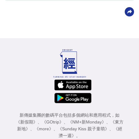
新傳媒集團的數碼平台包括多個網站和應用程式，如
《新假期》
、
《GOtrip》
、
《NM+新Monday》
、
《東方
新地》
、
《more》
、
《Sunday Kiss 親子童萌》
、
《經
濟一週》
。