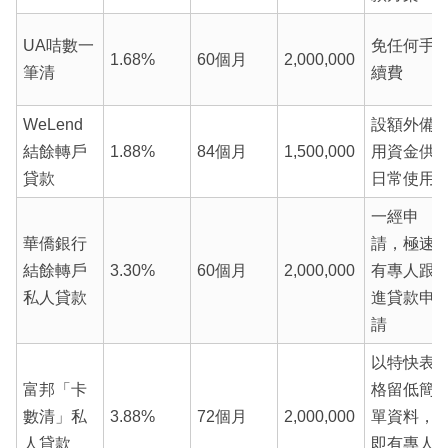
UA咭數一
免任何手
1.68%
60個月
2,000,000
筆清
續費
WeLend
設額外備
結餘轉戶
1.88%
84個月
1,500,000
用資金供
貸款
日常使用
一經申
華僑銀行
請，極速
結餘轉戶
3.30%
60個月
2,000,000
有專人跟
私人貸款
進貸款申
請
以特快表
富邦「卡
格留低簡
數清」私
3.88%
72個月
2,000,000
單資料，
人貸款
即有專人