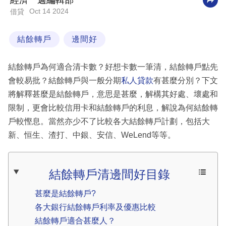
經濟一週編輯部
Oct 14 2024
借貸
科
技
結餘轉戶
邊間好
職
場
結餘轉戶為何適合清卡數？好想卡數一筆清，結餘轉戶點先
生
會較易批？結餘轉戶與一般分期
私人貸款
有甚麼分別？下文
活
將解釋甚麼是結餘轉戶，意思是甚麼，解構其好處、壞處和
限制，更會比較信用卡和結餘轉戶的利息，解說為何結餘轉
時
戶較慳息。當然亦少不了比較各大結餘轉戶計劃，包括大
事
新、恒生、渣打、中銀、安信、WeLend等等。
專
欄
結餘轉戶清邊間好目錄
訂
甚麼是結餘轉戶?
閱
各大銀行結餘轉戶利率及優惠比較
專
結餘轉戶適合甚麼人？
區