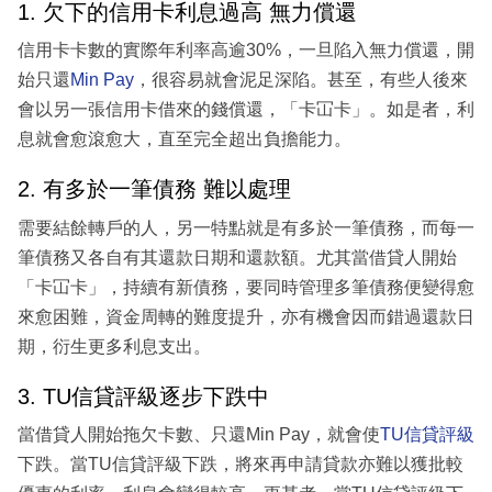
1. 欠下的信用卡利息過高 無力償還
信用卡卡數的實際年利率高逾30%，一旦陷入無力償還，開
始只還
Min Pay
，很容易就會泥足深陷。甚至，有些人後來
會以另一張信用卡借來的錢償還，「卡冚卡」。如是者，利
息就會愈滾愈大，直至完全超出負擔能力。
2. 有多於一筆債務 難以處理
需要結餘轉戶的人，另一特點就是有多於一筆債務，而每一
筆債務又各自有其還款日期和還款額。尤其當借貸人開始
「卡冚卡」，持續有新債務，要同時管理多筆債務便變得愈
來愈困難，資金周轉的難度提升，亦有機會因而錯過還款日
期，衍生更多利息支出。
3. TU信貸評級逐步下跌中
當借貸人開始拖欠卡數、只還Min Pay，就會使
TU信貸評級
下跌。當TU信貸評級下跌，將來再申請貸款亦難以獲批較