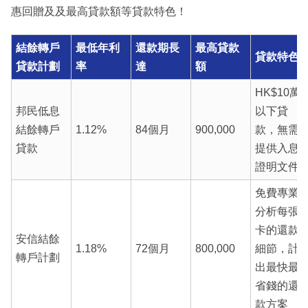
惠回贈及及最高貸款額等貸款特色！
結餘轉戶
最低年利
還款期長
最高貸款
貸款特色
貸款計劃
率
達
額
HK$10萬
邦民低息
以下貸
結餘轉戶
1.12%
84個月
900,000
款，無需
貸款
提供入息
證明文件
免費專業
分析每張
卡的還款
安信結餘
1.18%
72個月
800,000
細節，計
轉戶計劃
出最快最
省錢的還
款方案