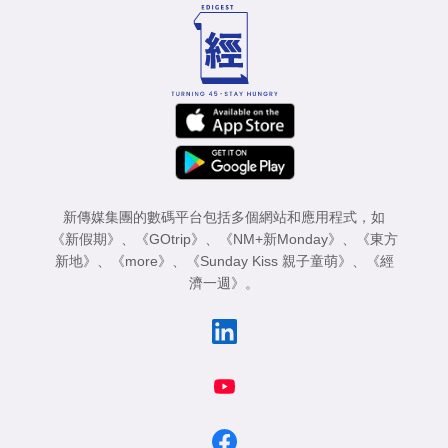
新傳媒集團的數碼平台包括多個網站和應用程式，如
《新假期》
、
《GOtrip》
、
《NM+新Monday》
、
《東方
新地》
、
《more》
、
《Sunday Kiss 親子童萌》
、
《經
濟一週》
。