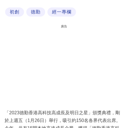
科
初創
德勤
經一專欄
技
職
廣告
場
生
活
時
事
專
欄
訂
閱
「2023德勤香港高科技高成長及明日之星」頒獎典禮，剛
專
於上週五（1月26日）舉行，吸引約150名各界代表出席。
區