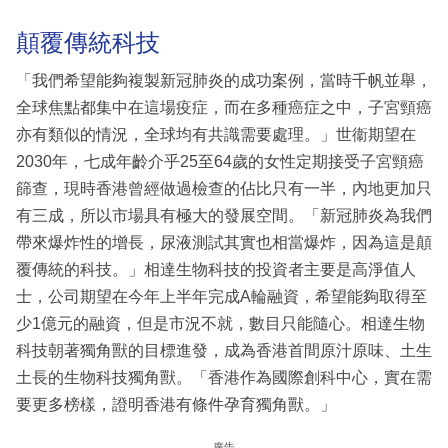
顛覆傳統科技
「我們希望能夠複製新冠肺炎的成功案例，當時千帆並舉，
全球焦點都集中在這場疫症，而在多種癌症之中，子宮頸癌
亦有類似的情況，全球均有共識需要處理。」世衞期望在
2030年，七成年齡介乎25至64歲的女性定期接受子宮頸癌
篩查，現時香港曾經做過檢查的佔比只有一半，內地更加只
有三成，所以市場具有極大的發展空間。「新冠肺炎為我們
帶來爆炸性的增長，尿液測試其實也相當爆炸，因為這是顛
覆傳統的科技。」相達生物科技的投資者主要是高淨值人
士，公司期望在今年上半年完成A輪融資，希望能夠取得至
少1億元的融資，但是市況不就，數目只能隨心。相達生物
科技朝著獨角獸的目標進發，成為香港首間原汁原味、土生
土長的生物科技獨角獸。「香港作為國際創科中心，實在需
要更多榜樣，證明香港有條件孕育獨角獸。」
廣告