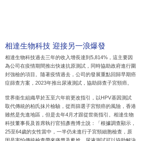
相達生物科技 迎接另一浪爆發
相達生物科技過去三年的收入增長達到5,814%，這主要因
為公司在疫情期間推出快速抗原測試，同時協助政府進行圍
封強檢的項目。隨著疫情過去，公司的發展重點回歸早期癌
症篩查方案，2023年推出尿液測試，協助篩查子宮頸癌。
世界衞生組織早於五至六年前更改指引，以HPV基因測試
取代傳統的柏氏抹片檢驗，從而篩選子宮頸癌的風險，香港
雖然是先進地區，但是去年4月才跟從世衛指引。相達生物
科技董事長及首席執行官招彥燾博士說：「根據調查顯示，
25至64歲的女性當中，一半仍未進行子宮頸細胞檢查，原
因是害怕傳統檢查帶來痛楚及尷尬，尿液測試可以協助解決