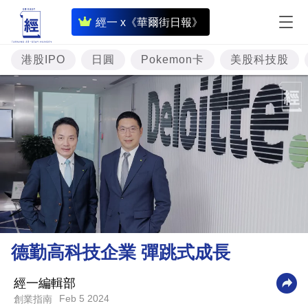
即
經一 x《華爾街日報》
時
財
港股IPO
日圓
Pokemon卡
美股科技股
經
專
題
投
資
樓
市
理
德勤高科技企業 彈跳式成長
財
商
經一編輯部
Feb 5 2024
創業指南
業