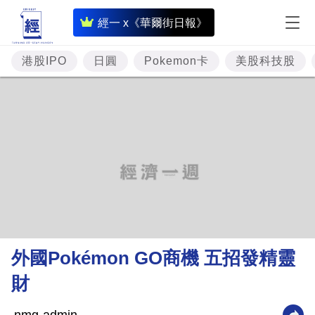
即
經一 x《華爾街日報》
時
財
港股IPO
日圓
Pokemon卡
美股科技股
經
專
題
投
資
樓
市
理
外國Pokémon GO商機 五招發精靈
財
財
商
業