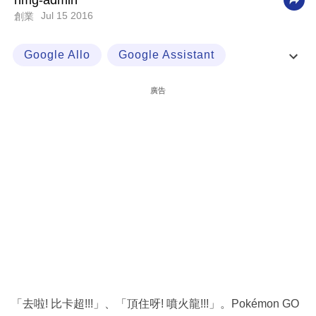
nmg-admin
Jul 15 2016
創業
科
技
Google Allo
Google Assistant
職
Google Search
Google Trend
場
廣告
生
活
時
事
專
欄
訂
閱
專
「去啦! 比卡超!!!」、「頂住呀! 噴火龍!!!」。Pokémon GO
區