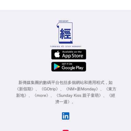
新傳媒集團的數碼平台包括多個網站和應用程式，如
《新假期》
、
《GOtrip》
、
《NM+新Monday》
、
《東方
新地》
、
《more》
、
《Sunday Kiss 親子童萌》
、
《經
濟一週》
。