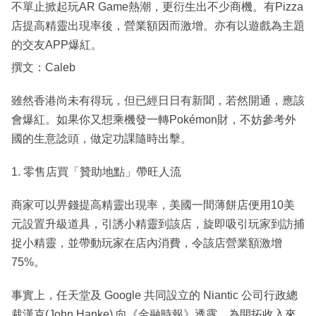
不單止掀起玩AR Game熱潮，更衍生出不少商機。有Pizza
店提高精靈出現率後，營業額因而激增。亦有以遊戲為主題
的交友APP爆紅。
撰文：Caleb
雖然香港尚未有得玩，但已經日日有新聞，若然開通，應該
會爆紅。如果你又想乘機發一轉Pokémon財，不妨參考外
國的生意諗頭，做定功課隨時出擊。
1. 零售店買「贊助地點」帶旺人流
商家可以畀錢提高精靈出現率，美國一間薄餅店便用10美
元設置升級道具，引誘小精靈到該店，旋即吸引玩家到訪捕
捉小精靈，並帶動玩家在店內消費，令該店營業額激增
75%。
事實上，任天堂及 Google 共同設立的 Niantic 公司行政總
裁漢克(John Hanke) 向《金融時報》透露，為開拓收入來