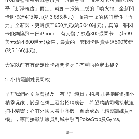
小精靈愈是稀有就愈珍貴，叫價愈高，同時閃卡的價格亦視
乎「新淨程度」而定。就如一張第二版的「噴火龍」全新閃
卡叫價達475美元(約3,683港元)，而第一版的格鬥屬性「怪
力」全新閃卡更叫價至650美元(約5,040港元)，真係一張閃
卡能夠換到一部iPhone。有人儲了超過300張閃卡，以599
美元(約4,600港元)放售，最貴的一套閃卡叫賣更達500英鎊
(約5,166港元)。
大家以前有冇儲定比卡超閃卡呀？有重唔扲定出黎？
5. 小精靈訓練員司機
早前我們的文章曾提及，有「訓練員」招聘司機接載追捕小
精靈玩家，於是在網上發出招聘廣告，希望聘請司機接載追
捕小精靈；亦有外國人看中商機，自薦成為「精靈訓練員司
機」，專門接載訓練員到城中熱門PokeStop及Gyms。
廣告