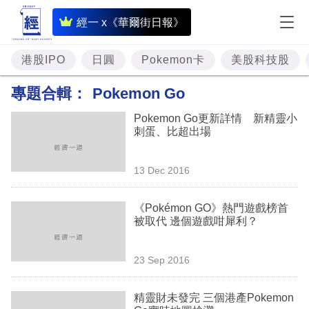
即
經一 x《華爾街日報》
時
財
港股IPO
日圓
Pokemon卡
美股科技股
經
專題合輯：
Pokemon Go
專
Pokemon Go更新詳情 新精靈小
題
刺蛋、比超出場
投
13 Dec 2016
資
樓
《Pokémon GO》熱門遊戲榜首
被取代 邊個遊戲咁犀利？
市
理
23 Sep 2016
財
精靈財未發完 三個港產Pokemon
商