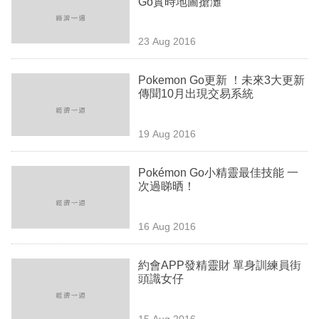
Go實時地圖搶灘
業
科
23 Aug 2016
技
Pokemon Go更新 ！未來3大更新
職
傳聞10月出現交易系統
場
19 Aug 2016
生
活
Pokémon Go小精靈最佳技能 一
次過睇晒！
時
事
16 Aug 2016
專
欄
約會APP發精靈財 單身訓練員街
頭識女仔
訂
閱
15 Aug 2016