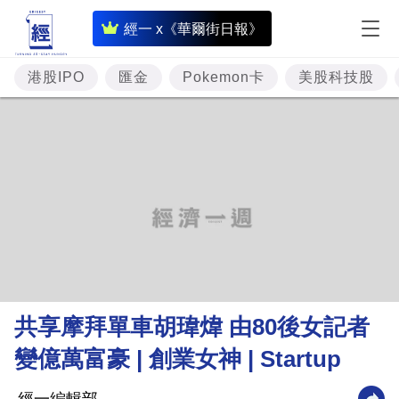
即
經一 x《華爾街日報》
時
財
港股IPO
匯金
Pokemon卡
美股科技股
經
專
題
投
資
樓
市
理
共享摩拜單車胡瑋煒 由80後女記者
財
變億萬富豪 | 創業女神 | Startup
商
業