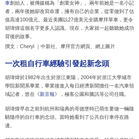
車
創始人，被傳媒稱為「創業女神」。兩年前她是一名小記
者，兩年後她卻改寫命運，擁有自己的企業，從零做到了估
值高達100億元。最近美團以27億美元全購摩拜單車，更令
胡瑋煒這個名字更多人認識。現在，大家就一起聽聽她成功
背後的故事。
撰文：Cheryl ｜中新社、摩拜官方網頁、網上圖片
一次租
自行車
經驗引發起新念頭
胡瑋煒於1982年出生於浙江東陽，2004年於浙江大學城市
學院新聞系畢業，畢業後進入每日經濟新聞擔任一名汽車領
域記者，曾在《
新京報
》，極客公園和騰訊等公司任職。
胡瑋煒早在之前到杭州和瑞典的哥德堡時已萌生要做一輛隨
騎隨停的自行車的念頭。當時她看到了公共自行車停在路
邊。