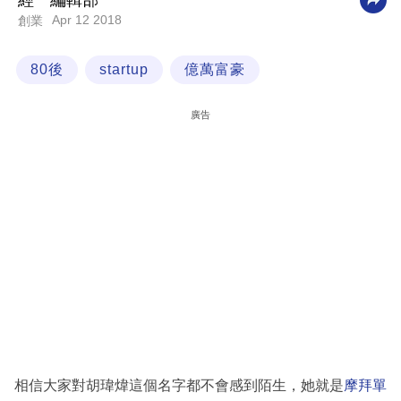
經一編輯部
Apr 12 2018
創業
科
技
80後
startup
億萬富豪
職
場
廣告
生
活
時
事
專
欄
訂
閱
專
相信大家對胡瑋煒這個名字都不會感到陌生，她就是
摩拜單
區