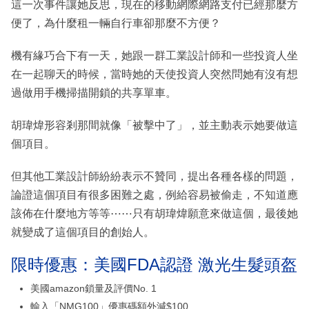
這一次事件讓她反思，現在的移動網際網路支付已經那麼方
便了，為什麼租一輛自行車卻那麼不方便？
機有緣巧合下有一天，她跟一群工業設計師和一些投資人坐
在一起聊天的時候，當時她的天使投資人突然問她有沒有想
過做用手機掃描開鎖的共享單車。
胡瑋煒形容剎那間就像「被擊中了」，並主動表示她要做這
個項目。
但其他工業設計師紛紛表示不贊同，提出各種各樣的問題，
論證這個項目有很多困難之處，例給容易被偷走，不知道應
該佈在什麼地方等等⋯⋯只有胡瑋煒願意來做這個，最後她
就變成了這個項目的創始人。
限時優惠：美國FDA認證 激光生髮頭盔
美國amazon鎖量及評價No. 1
輸入「NMG100」優惠碼額外減$100