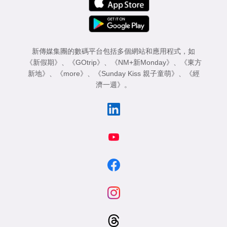
新傳媒集團的數碼平台包括多個網站和應用程式，如
《新假期》
、
《GOtrip》
、
《NM+新Monday》
、
《東方
新地》
、
《more》
、
《Sunday Kiss 親子童萌》
、
《經
濟一週》
。