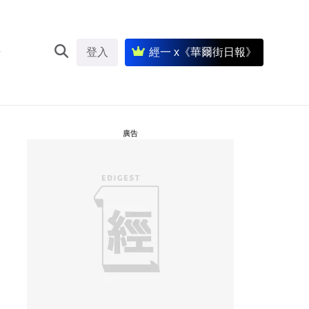
登入
經一 x《華爾街日報》
廣告