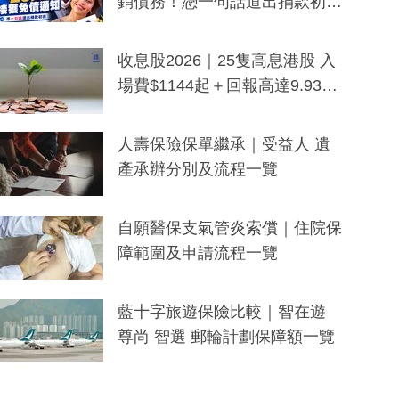
銷債務！憑一句話道出捐款初
衷：加州26萬人接獲免債通知、
一度被誤當詐騙手段
收息股2026｜25隻高息港股 入
場費$1144起＋回報高達9.93
厘！持續更新
人壽保險保單繼承｜受益人 遺
產承辦分別及流程一覽
自願醫保支氣管炎索償｜住院保
障範圍及申請流程一覽
藍十字旅遊保險比較｜智在遊
尊尚 智選 郵輪計劃保障額一覽