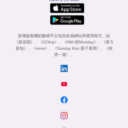
新傳媒集團的數碼平台包括多個網站和應用程式，如
《新假期》
、
《GOtrip》
、
《NM+新Monday》
、
《東方
新地》
、
《more》
、
《Sunday Kiss 親子童萌》
、
《經
濟一週》
。