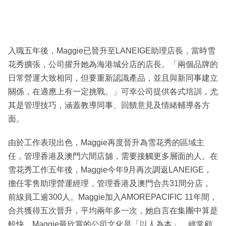
入職五年後，Maggie已晉升至LANEIGE助理店長，當時雪
花秀擴張，公司擢升她為海港城分店的店長。「兩個品牌的
日常營運大致相同，但要重新認識產品，並且與新同事建立
關係，在適應上有一定挑戰。」可幸公司提供各式培訓，尤
其是管理技巧，涵蓋教導同事、回饋意見及情緒輔導各方
面。
由於工作表現出色，Maggie再度晉升為雪花秀的區域主
任，管理香港及澳門六間店舖，需要接觸更多層面的人。在
雪花秀工作五年後，Maggie今年9月再次調返LANEIGE，
擔任零售助理營運經理，管理香港及澳門合共31間分店，
前線員工逾300人。Maggie加入AMOREPACIFIC 11年間，
合共獲得五次晉升，平均兩年多一次，她自言在集團中算是
較快。Maggie最欣賞的公司文化是「以人為本」，經常顧