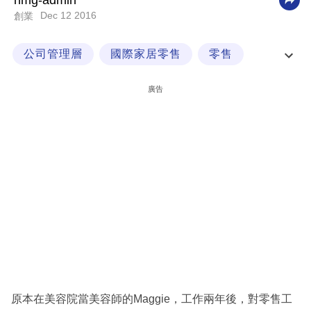
nmg-admin
Dec 12 2016
創業
科
技
公司管理層
國際家居零售
零售
職
零售股
場
廣告
生
活
時
事
專
欄
訂
閱
專
原本在美容院當美容師的Maggie，工作兩年後，對零售工
區