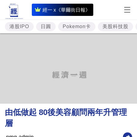
即
經一 x《華爾街日報》
時
財
港股IPO
日圓
Pokemon卡
美股科技股
經
專
題
投
資
樓
市
理
由低做起 80後美容顧問兩年升管理
財
層
商
業