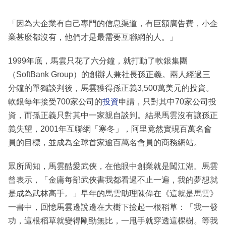
「因為大企業有自己專門的信息渠道，有巨額廣告費，小企
業甚麼都沒有，他們才是最需要互聯網的人。」
1999年底，馬雲只花了六分鐘，就打動了軟銀集團
（SoftBank Group）的創辦人兼社長孫正義。兩人經過三
分鐘的單獨談判後，馬雲獲得孫正義3,500萬美元的投資。
軟銀每年接受700家公司的
投資
申請，只對其中70家公司投
資，而孫正義只對其中一家親自談判。結果馬雲沒有讓孫正
義失望，2001年互聯網「寒冬」，阿里竟然實現百萬名會
員的目標，並成為全球首家逾百萬名會員的商務網站。
眾所周知，馬雲酷愛武俠，在他眼中創業就是闖江湖。馬雲
曾表示，「金庸每部武俠書我都看過不止一遍，我的夢想就
是成為武林高手。」早年的馬雲助理陳偉在《這就是馬雲》
一書中，回憶馬雲邊說邊在大樹下撿起一根稻草：「我一發
功，這根稻草就變得剛勁無比，一甩手就穿透這棵樹。等我