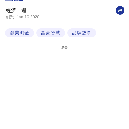
科
經濟一週
技
Jan 10 2020
創業
職
創業淘金
富豪智慧
品牌故事
場
生
廣告
活
時
事
專
欄
訂
閱
專
區