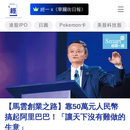
即
經一 x《華爾街日報》
時
財
港股IPO
日圓
Pokemon卡
美股科技股
經
專
題
投
資
樓
市
理
【馬雲創業之路】靠50萬元人民幣
財
搞起阿里巴巴！「讓天下沒有難做的
商
生意」
業