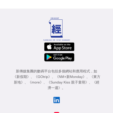
新傳媒集團的數碼平台包括多個網站和應用程式，如
《新假期》
、
《GOtrip》
、
《NM+新Monday》
、
《東方
新地》
、
《more》
、
《Sunday Kiss 親子童萌》
、
《經
濟一週》
。