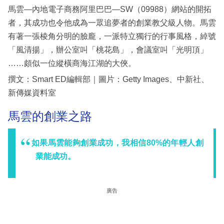
馬雲—內地電子商務阿里巴巴—SW（09988）網站的開拓
者，其成功也令他成為一眾追夢者的創業教父級人物。馬雲
有著一張棱角分明的臉龐，一派特立獨行的行事風格，綽號
「風清揚」，辦公室叫「桃花島」，會議室叫「光明頂」
……頗似一位縱橫商海江湖的大俠。
撰文：Smart ED編輯部｜圖片：Getty Images、中新社、
新傳媒資料室
馬雲的創業之路
如果馬雲能夠創業成功，我相信80%的年輕人創
業能成功。
廣告