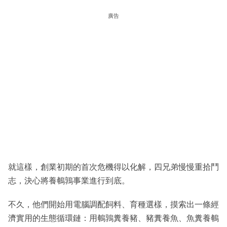
廣告
就這樣，創業初期的首次危機得以化解，四兄弟慢慢重拾鬥
志，決心將養鵪鶉事業進行到底。
不久，他們開始用電腦調配飼料、育種選樣，摸索出一條經
濟實用的生態循環鏈：用鵪鶉糞養豬、豬糞養魚、魚糞養鵪