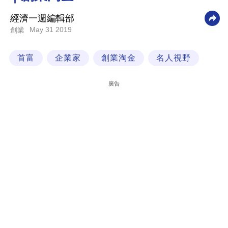
科
經濟一週編輯部
技
May 31 2019
創業
職
首富
企業家
創業淘金
名人視野
場
生
廣告
活
時
事
專
欄
訂
閱
專
區