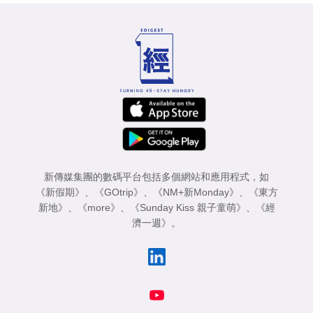
新傳媒集團的數碼平台包括多個網站和應用程式，如
《新假期》
、
《GOtrip》
、
《NM+新Monday》
、
《東方
新地》
、
《more》
、
《Sunday Kiss 親子童萌》
、
《經
濟一週》
。