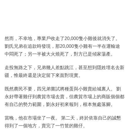
然而，不幸地，專業戶收走了20,000隻小雞後就消失了。
劉氏兄弟在追款時發現，那20,000隻小雞有一半在運輸途
中悶死了；另一半被大火燒死了，對方已是傾家蕩產。
走投無路之下，兄弟幾人差點跳江，甚至想到隱姓埋名去新
疆，惟最終還是決定留下來面對現實。
既然農民不要，四兄弟嘗試將種蛋與小雞賣給城裏人。 劉
永好帶著雞仔到農貿市場去賣，但農貿市場上的商販個個都
有自己的勢力範圍，劉永好初來報到，根本無處落腳。
當晚，他在市場坐了一夜。 第二天，終於依靠自己的誠懇
得到了一個地方，賣完了一竹筐的雞仔。