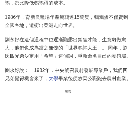
鶉，都比降低鵪鶉蛋的成本。
1986年，育新良種場年產鵪鶉達15萬隻，鵪鶉蛋不僅賣到
全國各地，還衝出亞洲走向世界。
劉永好在這個過程中也逐漸顯露出銷售才能，生意愈做愈
大，他們也成為當之無愧的「世界鵪鶉大王」。 同年，劉
氏四兄弟決定用「希望」這個詞，重新命名自己的養殖場。
劉永好說：「1982年，中央號召農村發展專業戶，我們四
兄弟覺得機會來了，
大學
畢業後便放棄公職跑去農村創業。
廣告