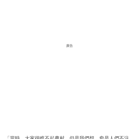
廣告
「當時，大家很瞧不起農村，但是我們想，愈是人們不注