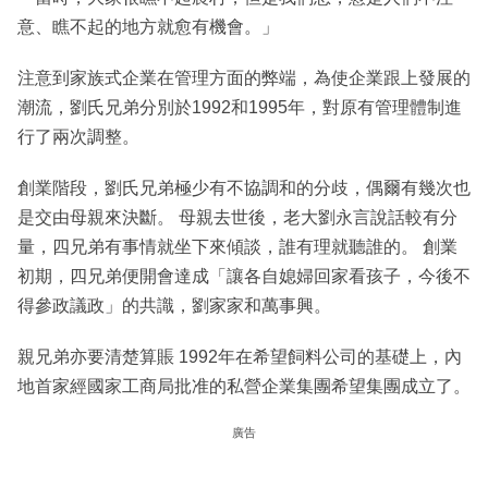
意、瞧不起的地方就愈有機會。」
注意到家族式企業在管理方面的弊端，為使企業跟上發展的
潮流，劉氏兄弟分別於1992和1995年，對原有管理體制進
行了兩次調整。
創業階段，劉氏兄弟極少有不協調和的分歧，偶爾有幾次也
是交由母親來決斷。 母親去世後，老大劉永言說話較有分
量，四兄弟有事情就坐下來傾談，誰有理就聽誰的。 創業
初期，四兄弟便開會達成「讓各自媳婦回家看孩子，今後不
得參政議政」的共識，劉家家和萬事興。
親兄弟亦要清楚算賬 1992年在希望飼料公司的基礎上，內
地首家經國家工商局批准的私營企業集團希望集團成立了。
廣告