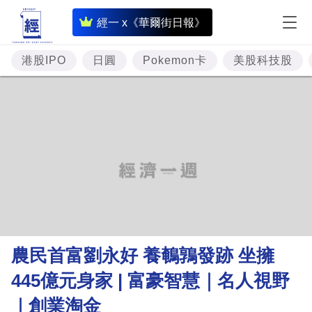
即
經一 x《華爾街日報》
時
財
港股IPO
日圓
Pokemon卡
美股科技股
經
專
題
投
資
樓
市
理
農民首富劉永好 養鵪鶉發跡 坐擁
財
445億元身家 | 富豪智慧｜名人視野
商
｜創業淘金
業