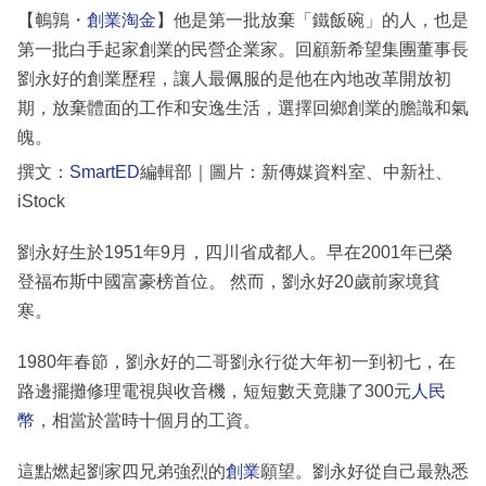
【鵪鶉・
創業淘金
】他是第一批放棄「鐵飯碗」的人，也是
第一批白手起家創業的民營企業家。回顧新希望集團董事長
劉永好的創業歷程，讓人最佩服的是他在內地改革開放初
期，放棄體面的工作和安逸生活，選擇回鄉創業的膽識和氣
魄。
撰文：
SmartED
編輯部｜圖片：新傳媒資料室、中新社、
iStock
劉永好生於1951年9月，四川省成都人。早在2001年已榮
登福布斯中國富豪榜首位。 然而，劉永好20歲前家境貧
寒。
1980年春節，劉永好的二哥劉永行從大年初一到初七，在
路邊擺攤修理電視與收音機，短短數天竟賺了300元
人民
幣
，相當於當時十個月的工資。
這點燃起劉家四兄弟強烈的
創業
願望。劉永好從自己最熟悉