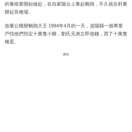
的養殖業開始做起，在自家陽台上養起鵪鶉，不久就在村裏
辦起良種場。
放棄公職變鵪鶉大王 1984年4月的一天，資陽縣一個專業
戶找他們預定十萬隻小雞，劉氏兄弟立即借錢，買了十萬隻
種蛋。
廣告