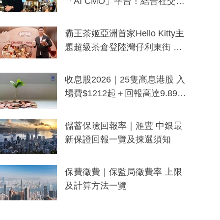
「AI CMO」平台！結合社交聆
聽與廣東話大模型 助中小企數
分鐘生成「貼地」宣傳短片
霸王茶姬亞洲首家Hello Kitty主
題超級茶倉登陸灣仔利東街 推
出首創「伯爵紅茶色」Hello Kitt
y及香港限定特調系列
收息股2026｜25隻高息港股 入
場費$1212起＋回報高達9.89
厘！持續更新
儲蓄保險回報率｜滙豐 中銀最
新保證回報一覽及揀選須知
保費徵費｜保監局徵費率 上限
及計算方法一覽