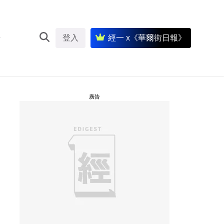
登入
經一 x《華爾街日報》
廣告