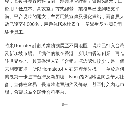
金，其後再獲香港科技園「創業培育計劃」資助6萬元，由
於用「低成本、高效益」方式經營，業務早已達到收支平
衡。平台現時的開支，主要用於宣傳及優化網站，而會員人
數已達至4,000名，用戶包括本地青年、留學生及外國公司
駐港員工。
將來Homates計劃將業務擴展至不同地區，現時已打入台灣
及新加坡市場。「我們的根在香港，所以由香港創業，再進
註世界各地；其實香港人對『合租』概念認知較少，是一個
未開發市場，所以Homates才可在這裡創先機！」至於為何
擴展第一步選擇台灣及新加坡，Kong指2個地區同是華人社
會，宣傳較容易；長遠將進軍紐約及倫敦，甚至打入內地市
場，希望成為全球性合租平台。
廣告