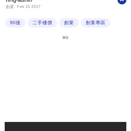
nmg-admin
Feb 15 2017
創業
科
技
90後
二手樓價
創業
創業專區
職
場
廣告
生
活
時
事
專
欄
訂
閱
專
區