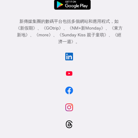
新傳媒集團的數碼平台包括多個網站和應用程式，如
《新假期》
、
《GOtrip》
、
《NM+新Monday》
、
《東方
新地》
、
《more》
、
《Sunday Kiss 親子童萌》
、
《經
濟一週》
。