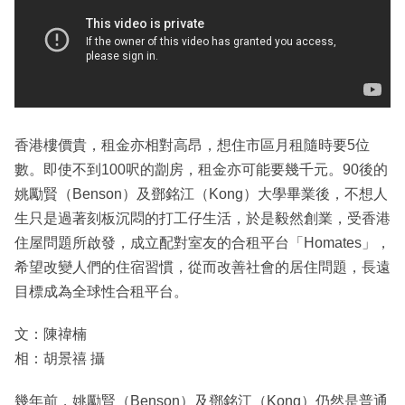
香港樓價貴，租金亦相對高昂，想住市區月租隨時要5位
數。即使不到100呎的劏房，租金亦可能要幾千元。90後的
姚勵賢（Benson）及鄧銘江（Kong）大學畢業後，不想人
生只是過著刻板沉悶的打工仔生活，於是毅然創業，受香港
住屋問題所啟發，成立配對室友的合租平台「Homates」，
希望改變人們的住宿習慣，從而改善社會的居住問題，長遠
目標成為全球性合租平台。
文：陳禕楠
相：胡景禧 攝
幾年前，姚勵賢（Benson）及鄧銘江（Kong）仍然是普通