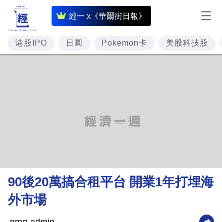
即
經一 x《華爾街日報》
時
財
港股IPO
日圓
Pokemon卡
美股科技股
經
專
題
投
資
樓
市
理
90後20萬搞合租平台 開業1年打埋海
財
外市場
商
業