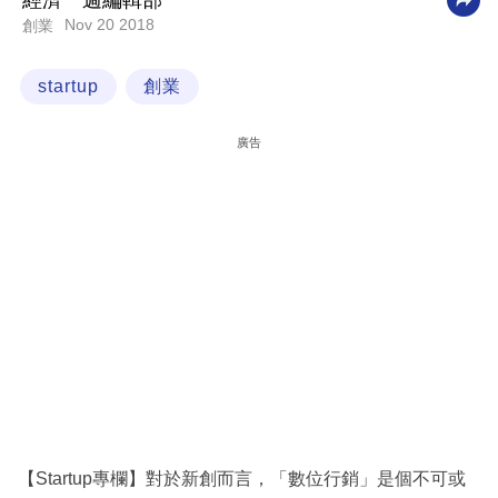
經濟一週編輯部
Nov 20 2018
創業
科
技
startup
創業
職
場
廣告
生
活
時
事
專
欄
訂
閱
專
【Startup專欄】對於新創而言，「數位行銷」是個不可或
區