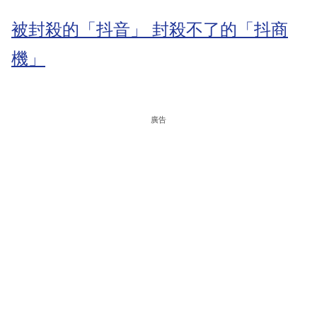
被封殺的「抖音」 封殺不了的「抖商
機」
廣告