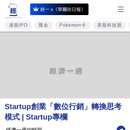
即
經一 x《華爾街日報》
時
財
港股IPO
匯金
Pokemon卡
美股科技股
經
專
題
投
資
樓
市
理
Startup創業「數位行銷」轉換思考
財
模式 | Startup專欄
商
業