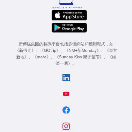
新傳媒集團的數碼平台包括多個網站和應用程式，如
《新假期》
、
《GOtrip》
、
《NM+新Monday》
、
《東方
新地》
、
《more》
、
《Sunday Kiss 親子童萌》
、
《經
濟一週》
。