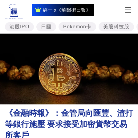
即
經一 x《華爾街日報》
時
財
港股IPO
日圓
Pokemon卡
美股科技股
經
專
題
投
資
樓
市
理
《金融時報》：金管局向匯豐、渣打
財
等銀行施壓 要求接受加密貨幣交易
商
所客戶
業