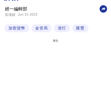
科
經一編輯部
技
Jun 15 2023
區塊鏈
職
加密貨幣
金管局
渣打
匯豐
場
生
廣告
活
時
事
專
欄
訂
閱
專
區