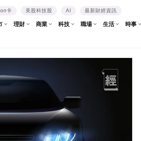
mon卡
美股科技股
AI
最新財經資訊
市
理財
商業
科技
職場
生活
時事