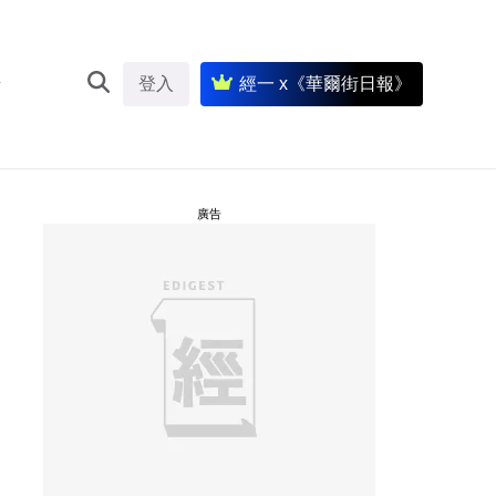
登入
經一 x《華爾街日報》
廣告