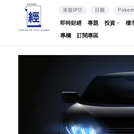
港股IPO
日圓
Poke
即時財經
專題
投資
樓
專欄
訂閱專區