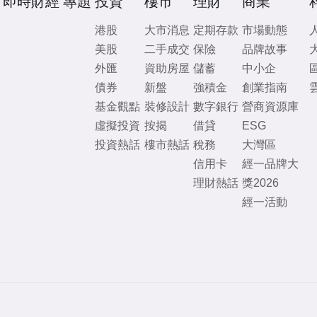
即時財經
專題
投資
樓市
理財
商業
港股
大市消息
定期存款
市場動態
美股
二手成交
保險
品牌故事
外匯
資助房屋
儲蓄
中小企
債券
新盤
強積金
創業指南
基金觀點
裝修設計
數字銀行
營商資源庫
虛擬投資
按揭
借貸
ESG
投資熱話
樓市熱話
稅務
大灣區
信用卡
經一品牌大
理財熱話
獎2026
經一活動