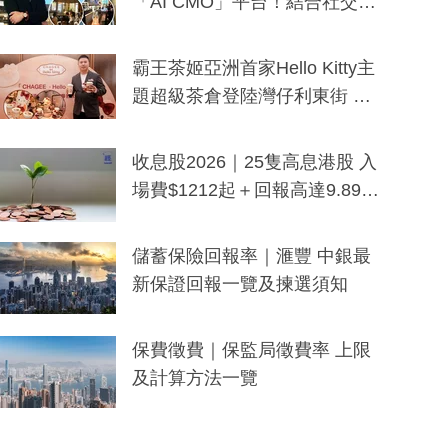
「AI CMO」平台！結合社交聆
聽與廣東話大模型 助中小企數
分鐘生成「貼地」宣傳短片
霸王茶姬亞洲首家Hello Kitty主
題超級茶倉登陸灣仔利東街 推
出首創「伯爵紅茶色」Hello Kitt
y及香港限定特調系列
收息股2026｜25隻高息港股 入
場費$1212起＋回報高達9.89
厘！持續更新
儲蓄保險回報率｜滙豐 中銀最
新保證回報一覽及揀選須知
保費徵費｜保監局徵費率 上限
及計算方法一覽