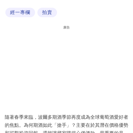
科
經一專欄
拍賣
技
職
廣告
場
生
活
時
事
專
欄
訂
閱
隨著春季來臨，波爾多期酒季節再度成為全球葡萄酒愛好者
專
的焦點。為何期酒如此「搶手」？主要在於其潛在價格優勢
區