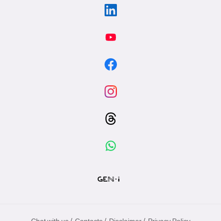
/
/
/