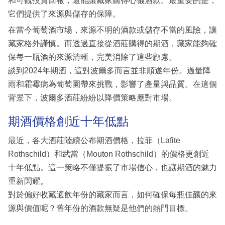
和可觀投資回報，還能讓藏家購得心儀酒款。最重要的是，
它們提供了來源與儲存的保障。
在當今葡萄酒市場，來源不明的酒款或儲存不當的風險，讓
藏家格外謹慎。而透過直接從酒莊購得的期酒，藏家能夠確
保每一瓶酒的來源清晰，完美消除了這些顧慮。
談到2024年期酒，這對波爾多而言並非順遂年份。過量降
雨和霜霉病為葡萄園帶來挑戰，影響了產量與品質。在這個
背景下，波爾多酒莊紛紛以降價策略應對市場。
期酒價格創近十年低點
最近，各大酒莊陸續公布期酒價格，拉菲（Lafite
Rothschild）和武當（Mouton Rothschild）的價格更創近
十年低點。這一策略不僅提振了市場信心，也讓期酒的魅力
重新閃耀。
對於偏好收藏適飲年份的藏家而言，如何確保每瓶佳釀的來
源與價值呢？舊年份的酒款無疑是他們的熱門目標。