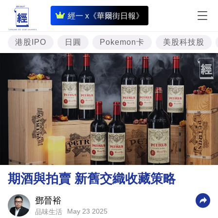
即
經一 x《華爾街日報》
時
財
港股IPO
日圓
Pokemon卡
美股科技股
經
專
題
投
資
樓
市
理
期酒與拍賣 新舊交織收藏策略
財
商
鄧晉裕
May 23 2025
品味生活
業