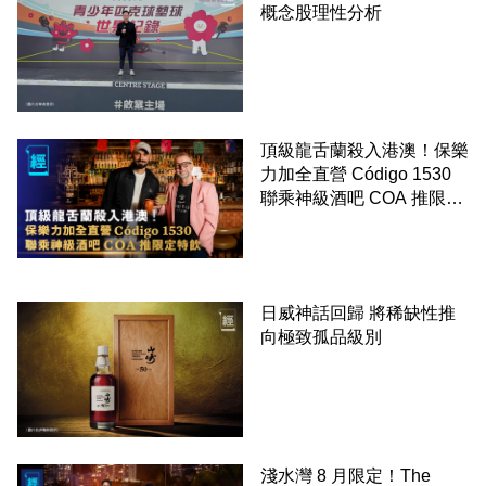
概念股理性分析
頂級龍舌蘭殺入港澳！保樂
力加全直營 Código 1530
聯乘神級酒吧 COA 推限定
特飲
日威神話回歸 將稀缺性推
向極致孤品級別
淺水灣 8 月限定！The