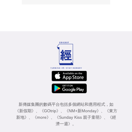
新傳媒集團的數碼平台包括多個網站和應用程式，如
《新假期》
、
《GOtrip》
、
《NM+新Monday》
、
《東方
新地》
、
《more》
、
《Sunday Kiss 親子童萌》
、
《經
濟一週》
。