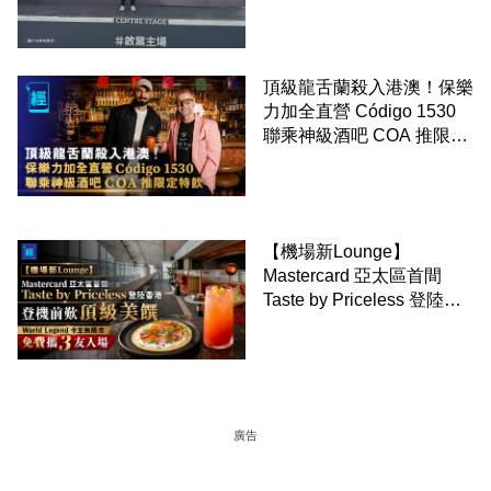
頂級龍舌蘭殺入港澳！保樂
力加全直營 Código 1530
聯乘神級酒吧 COA 推限定
特飲
【機場新Lounge】
Mastercard 亞太區首間
Taste by Priceless 登陸香
港 登機前歎頂級美饌
World Legend 卡主無限次
免費攜 3 友入場
廣告