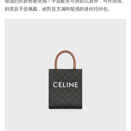
很強烈的新舊衝突感！手袋配有可拆卸式肩帶，可作掛肩、
斜揹及手提佩戴，絕對是充滿時髦感的迷你托特包。