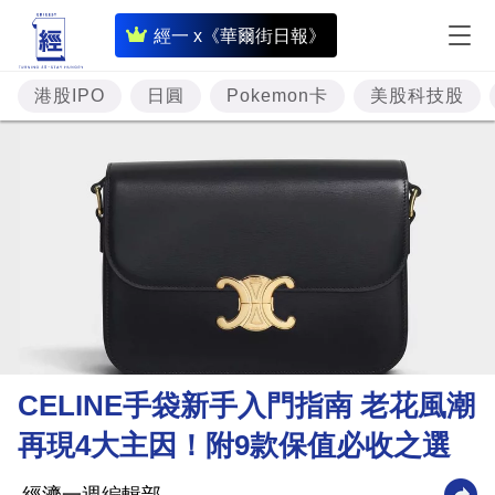
即
經一 x《華爾街日報》
時
財
港股IPO
日圓
Pokemon卡
美股科技股
經
專
題
投
資
樓
市
理
CELINE手袋新手入門指南 老花風潮
財
再現4大主因！附9款保值必收之選
商
業