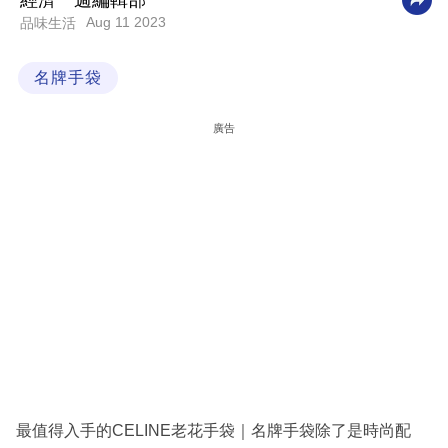
經濟一週編輯部
Aug 11 2023
品味生活
科
技
名牌手袋
職
場
廣告
生
活
時
事
專
欄
訂
閱
專
最值得入手的CELINE老花手袋｜名牌手袋除了是時尚配
區