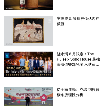
突破成見 發掘被低估內在
價值
淺水灣 8 月限定！The
Pulse x Soho House 最強
海濱俱樂部登場 米芝蓮海
鮮饗宴 亞洲得獎酒吧
Vender 限時微醺客席
從全民運動匹克球 到投資
概念股理性分析