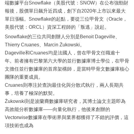
端數據平台Snowflake（美股代號：SNOW）在公布強勁財
報後，股價單日飆升近四成，創下自2020年上市以來最大
單日漲幅。Snowflake的起點，要從三位甲骨文（Oracle，
美股代號：ORCL）資深工程師的「叛逃」說起。
Snowflake的三位共同創辦人分別是Benoit Dageville、
Thierry Cruanes、Marcin Żukowski。
Dageville和Cruanes均是法國人，曾在甲骨文任職逾十
年。前者擁有巴黎第六大學的並行數據庫博士學位，在甲骨
文擔任並行數據庫的首席架構師，是當時甲骨文數據庫核心
團隊的重要成員。
Cruanes則專注於查詢最佳化與分散式執行，兩人長期共
事，培養了極深的默契。
Żukowski則是波蘭裔數據庫研究者，其博士論文主題即為
高效能分析數據庫——向量化執行，他後來創辦的
Vectorwise數據庫在學術界與業界都獲得了不錯的評價，這
項技術也成為