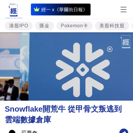
即
經一 x《華爾街日報》
時
財
港股IPO
匯金
Pokemon卡
美股科技股
經
專
題
投
資
樓
市
理
Snowflake開荒牛 從甲骨文叛逃到
財
雲端數據倉庫
商
業