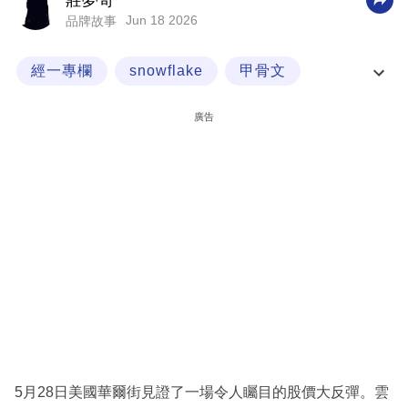
莊夢奇
Jun 18 2026
品牌故事
科
技
經一專欄
snowflake
甲骨文
職
雲端數據
場
廣告
生
活
時
事
專
欄
訂
閱
專
5月28日美國華爾街見證了一場令人矚目的股價大反彈。雲
區