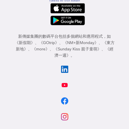
新傳媒集團的數碼平台包括多個網站和應用程式，如
《新假期》
、
《GOtrip》
、
《NM+新Monday》
、
《東方
新地》
、
《more》
、
《Sunday Kiss 親子童萌》
、
《經
濟一週》
。