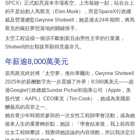
SPCX）正式點亮資本市場夜空。上市敲鐘一刻，站在台上
的不是始創人馬斯克（Elon Musk），而是SpaceX行政總
裁及營運總監Gwynne Shotwell，她是過去24年期間，將馬
斯克的瘋狂夢想落地的關鍵推手。
太空工程這樣一個須不斷創新且由男性主宰的行業裏，
Shotwell的出類拔萃顯得意義非凡。
年薪逾8,000萬美元
當馬斯克終於將「太空夢」推向華爾街，Gwynne Shotwell
2025年的薪酬數字先一步震撼了外界：8,580萬美元——超
過Google行政總裁Sundar Pichai和蘋果公司（Apple，美
股代號：AAPL）CEO庫克（Tim Cook），她成為美國薪
酬最高的高管之一。
她在青少年時期所參與的一次女性工程師學會活動，成為她
後來人生的重要轉折點，她說：「學會結束後，我上前與那
位女工程師攀談，我覺得她談論的內容很酷，所以我決定日