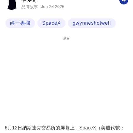
莊夢奇
Jun 26 2026
品牌故事
科
技
經一專欄
SpaceX
gwynneshotwell
職
場
廣告
生
活
時
事
專
欄
訂
閱
專
6月12日納斯達克交易所的屏幕上，SpaceX（美股代號：
區