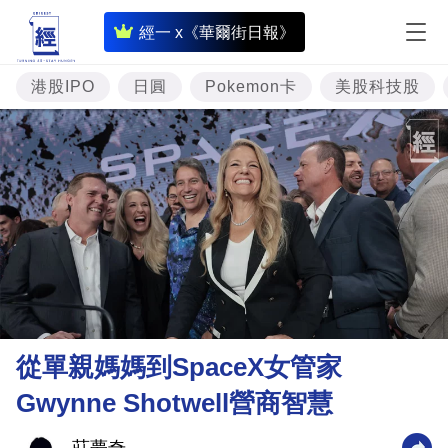
即
經一 x《華爾街日報》
時
財
港股IPO
日圓
Pokemon卡
美股科技股
經
專
題
投
資
樓
市
理
從單親媽媽到SpaceX女管家
財
Gwynne Shotwell營商智慧
商
業