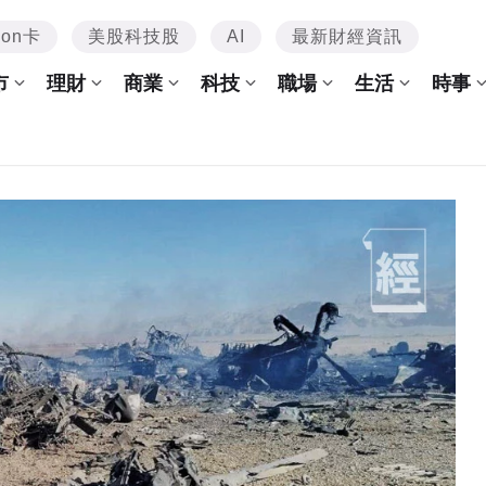
mon卡
美股科技股
AI
最新財經資訊
市
理財
商業
科技
職場
生活
時事