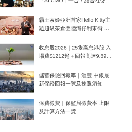
「AI CMO」平台！結合社交聆
聽與廣東話大模型 助中小企數
分鐘生成「貼地」宣傳短片
霸王茶姬亞洲首家Hello Kitty主
題超級茶倉登陸灣仔利東街 推
出首創「伯爵紅茶色」Hello Kitt
y及香港限定特調系列
收息股2026｜25隻高息港股 入
場費$1212起＋回報高達9.89
厘！持續更新
儲蓄保險回報率｜滙豐 中銀最
新保證回報一覽及揀選須知
保費徵費｜保監局徵費率 上限
及計算方法一覽