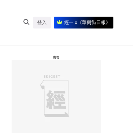
登入
經一 x《華爾街日報》
廣告