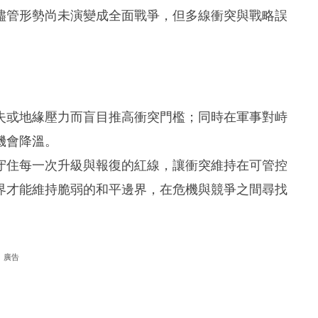
儘管形勢尚未演變成全面戰爭，但多線衝突與戰略誤
失或地緣壓力而盲目推高衝突門檻；同時在軍事對峙
機會降溫。
守住每一次升級與報復的紅線，讓衝突維持在可管控
界才能維持脆弱的和平邊界，在危機與競爭之間尋找
廣告