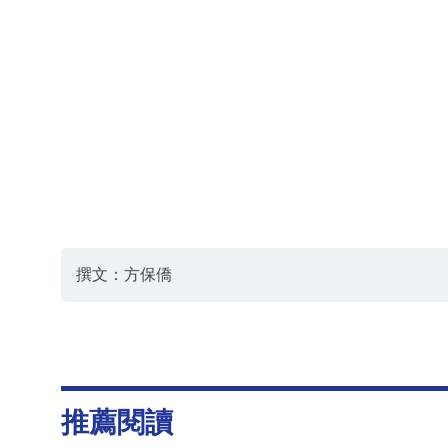
撰文：方保僑
推薦閱讀